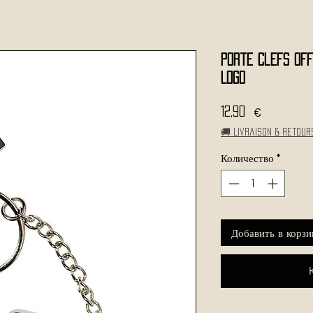
Porte Clefs Off
Logo
Цена
12,90 €
🚚 Livraison & retour
Количество
*
Добавить в корзи