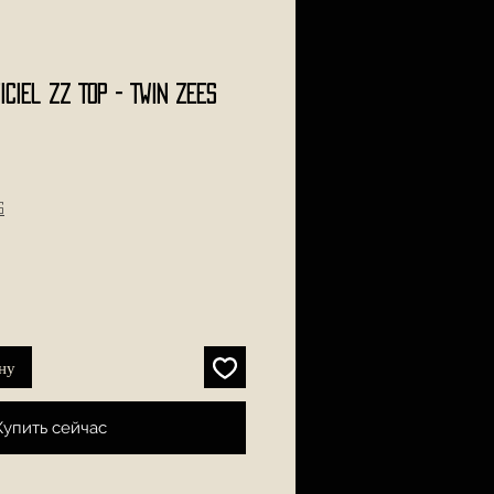
iciel ZZ TOP - Twin Zees
s
ну
Купить сейчас