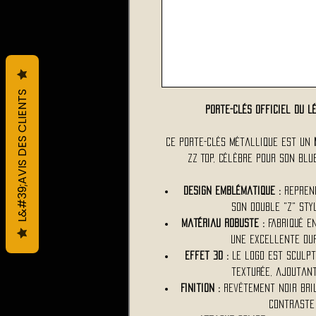
L&#39;AVIS DES CLIENTS
Porte-clés officiel du 
Ce porte-clés métallique est un
ZZ Top, célèbre pour son blu
Design emblématique :
Repren
son double "Z" styl
Matériau robuste :
Fabriqué en
une excellente dur
Effet 3D :
Le logo est sculpt
texturée, ajoutan
Finition :
Revêtement noir bri
contraste 