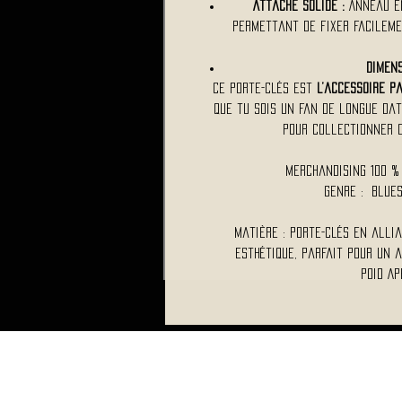
Attache solide :
Anneau e
permettant de fixer facileme
Dimen
Ce porte-clés est
l’accessoire pa
que tu sois un fan de longue dat
pour collectionner 
Merchandising 100 %
Genre : Blue
Matière : Porte-clés en allia
esthétique, parfait pour un a
Poid Ap