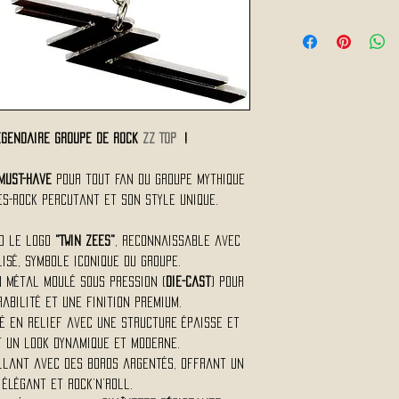
légendaire groupe de rock
ZZ TOP
!
must-have
pour tout fan du groupe mythique
es-rock percutant et son style unique.
d le logo
"Twin Zees"
, reconnaissable avec
isé, symbole iconique du groupe.
 métal moulé sous pression (
die-cast
) pour
abilité et une finition premium.
é en relief avec une structure épaisse et
t un look dynamique et moderne.
llant avec des bords argentés, offrant un
élégant et rock’n’roll.