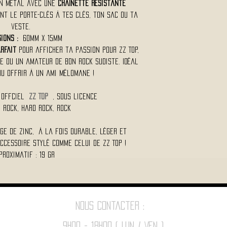
n métal avec une
chaînette résistante
nt le porte-clés à tes clés, ton sac ou ta
veste.
sions :
60mm x 15mm
rfait
pour afficher ta passion pour ZZ Top,
e ou un amateur de bon rock sudiste. Idéal
ou offrir à un ami mélomane !
 Offciel
ZZ TOP
, Sous licence
s Rock, Hard Rock, Rock
ge de zinc, à la fois durable, léger et
ccessoire stylé comme celui de ZZ Top !
proximatif : 19 Gr
Nous contacter :
9h00 - 18H00 ( Lun / Ven )