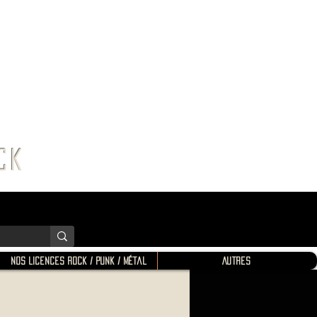
K SHOP
ROCK
Nos Licences Rock / Punk / Métal
Autres