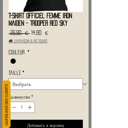
T-Shirt Officiel Femme IRON
MAIDEN - Trooper Red Sky
Обычная
Спеццена
 26,90 € 
14,80 €
цена
🚚 Livraison & retours
Couleur
*
Taille
*
L&#39;AVIS DES CLIENTS
Количество
*
Добавить в корзину