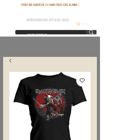
Payer vos achats en 3 x sans frais avec Klarna !
FRANCE ROCK SHOP
MERCHANDISING OFFICIEL ROCK
Корзина