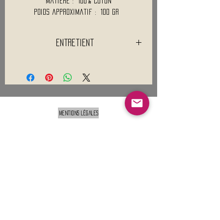
Matière : 100% Coton
Poids approximatif : 100 Gr
Entretient
Lavage normale 30°C
Pas de blanchiment
Pas de séchage en tambour
Repassage à température faible
Nettoyage à sec interdit
Mentions légales
Conditions générales de vente
Nous contacter :
9h00 - 18H00 ( Lun / Ven )
Service-clients@francerockshop.fr
06 15 82 60 57
Siège Social :
FRANCE ROCK SHOP