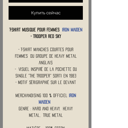
Купить сейчас
T-Shirt Musique pour Femmes
IRON MAIDEN
- Trooper Red Sky
- T-Shirt Manches Courtes Pour
Femmes du Groupe de Heavy Metal
Anglais
- Visuel Inspiré de la Pochette du
Single "The Trooper" Sorti en 1983
- Motif Sérigraphié sur le Devant
Merchandising 100 % Officiel
IRON
MAIDEN
Genre : Hard And Heavy, Heavy
Metal, True Metal