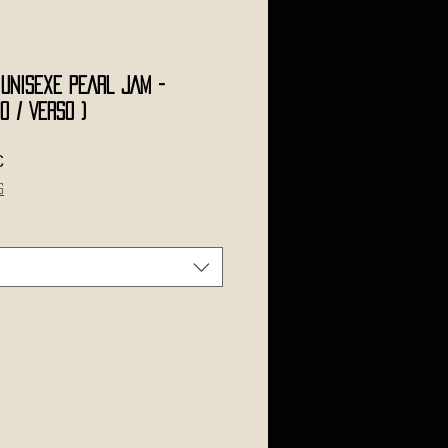
 Unisexe PEARL JAM -
o / Verso )
ая
Спеццена
€
s