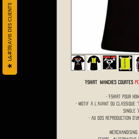
L&#39;AVIS DES CLIENTS
T-Shirt Manches Courtes
PE
- T-Shirt Pour H
- Motif à l'Avant du Classique 
Single "
- Au Dos Reproduction d'u
Merchandising