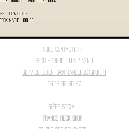
 Rock, Grunge, Hard Rock, Rock
re : 100% Coton
proximatif : 180 Gr
Nous contacter :
9h00 - 18H00 ( Lun / Ven )
Service-clients@francerockshop.fr
06 15 82 60 57
Siège Social :
FRANCE ROCK SHOP