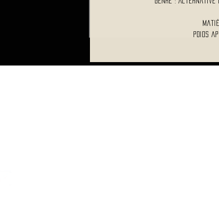
Genre : Alternative
Matiè
Poids ap