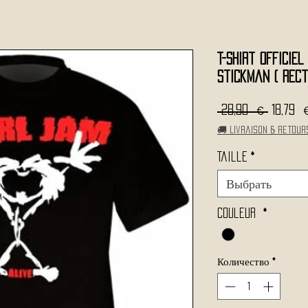
T-Shirt Officiel
Stickman ( Rect
Обычн
 28,90 € 
18,79 
цена
🚚 Livraison & retour
Taille
*
Выбрать
Couleur
*
Количество
*