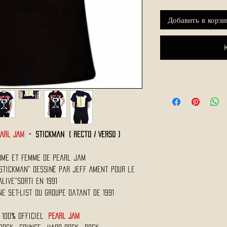
Добавить в корзи
ARL JAM
- Stickman ( Recto / Verso )
omme et Femme de Pearl Jam
"Stickman" Dessiné par Jeff Ament Pour le
Alive"Sorti en 1991
ne Set-list du Groupe Datant de 1991
 100% Officiel
PEARL JAM