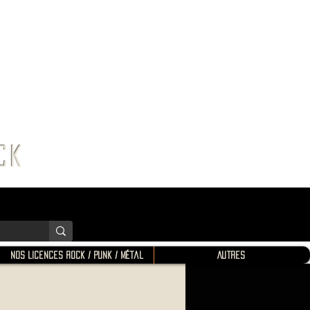
K SHOP
ROCK
Nos Licences Rock / Punk / Métal
Autres