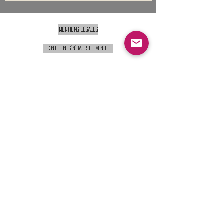
Mentions légales
Conditions générales de vente
Nous contacter :
9h00 - 18H00 ( Lun / Ven )
Service-clients@francerockshop.fr
06 15 82 60 57
Siège Social :
FRANCE ROCK SHOP
69 Rue des Remparts
26300
CHATEAUNEUF-SUR-ISÈRE
S'abonner :
Entrer votre email