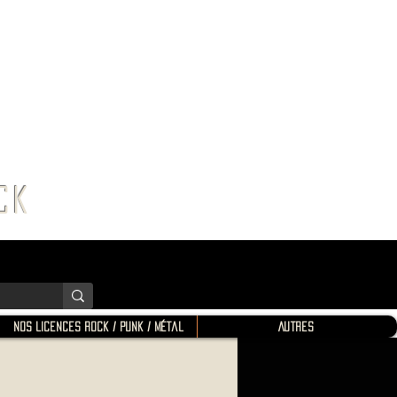
K SHOP
ROCK
Nos Licences Rock / Punk / Métal
Autres