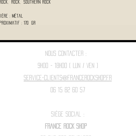
 Rock, Rock, Southern Rock
ière : Métal
proximatif : 170 Gr
Nous contacter :
9h00 - 18H00 ( Lun / Ven )
Service-clients@francerockshop.fr
06 15 82 60 57
Siège Social :
FRANCE ROCK SHOP