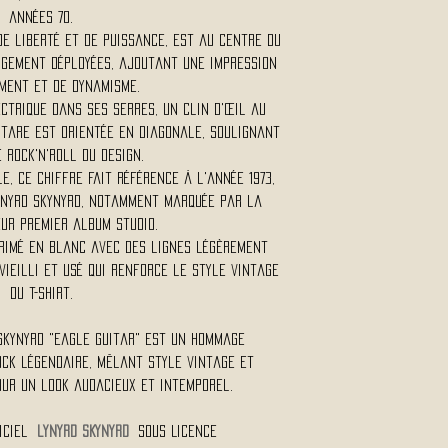
années 70.
e liberté et de puissance, est au centre du
argement déployées, ajoutant une impression
ment et de dynamisme.
ectrique dans ses serres, un clin d'œil au
itare est orientée en diagonale, soulignant
e rock'n'roll du design.
le, ce chiffre fait référence à l'année 1973,
ynyrd Skynyrd, notamment marquée par la
eur premier album studio.
primé en blanc avec des lignes légèrement
ieilli et usé qui renforce le style vintage
du t-shirt.
 Skynyrd "Eagle Guitar" est un hommage
ock légendaire, mêlant style vintage et
ur un look audacieux et intemporel.
ficiel
LYNYRD SKYNYRD
Sous Licence