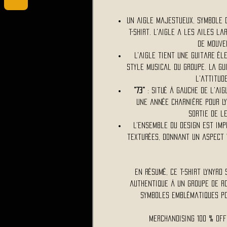
Un aigle majestueux, symbole d
t-shirt. L'aigle a les ailes l
de mouve
L'aigle tient une guitare él
style musical du groupe. La gu
l'attitud
"73"
: Situé à gauche de l'aig
une année charnière pour L
sortie de l
L'ensemble du design est im
texturées, donnant un aspect v
En résumé, ce t-shirt Lynyrd
authentique à un groupe de r
symboles emblématiques po
Merchandising 100 % Of