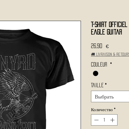
T-Shirt Officiel
Eagle Guitar
Цена
26,90 €
🚚 Livraison & retour
Couleur
*
Taille
*
Выбрать
Количество
*