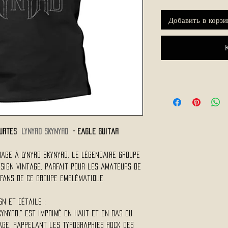
Добавить в корзи
Courtes
LYNYRD SKYNYRD
- Eagle Guitar
mage à Lynyrd Skynyrd, le légendaire groupe
esign vintage, parfait pour les amateurs de
 fans de ce groupe emblématique.
gn et Détails :
KYNYRD," est imprimé en haut et en bas du
age, rappelant les typographies rock des