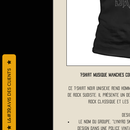
L&#39;AVIS DES CLIENTS
T-shirt Musique Manches 
Ce t-shirt noir unisexe rend hom
de rock sudiste. Il présente un d
rock classique et les
Desi
Le nom du groupe, "LYNYRD S
design dans une police vint