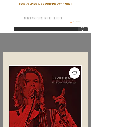
Payer vos achats en 3 x sans frais avec Klarna !
FRANCE ROCK SHOP
MERCHANDISING OFFICIEL ROCK
Корзина