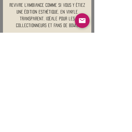
revivre l’ambiance comme si vous y étiez
Une édition esthétique, en vinyle
transparent, idéale pour les
collectionneurs et fans de Bowie
Mentions légales
Conditions générales de vente
Nous contacter :
9h00 - 18H00 ( Lun / Ven )
Service-clients@francerockshop.fr
06 15 82 60 57
Siège Social :
FRANCE ROCK SHOP
69 Rue des Remparts