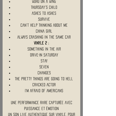
Word On a Wing
Thursday's Child
Ashes to Ashes
Survive
Can't Help Thinking About Me
China Girl
Always Crashing in the Same Car
Vinyle 2 :
Something in the Air
Drive-In Saturday
Stay
Seven
Changes
The Pretty Things Are Going to Hell
Cracked Actor
I'm Afraid of Americans
Une performance rare capturée avec
puissance et émotion
Un son live authentique sur vinyle, pour