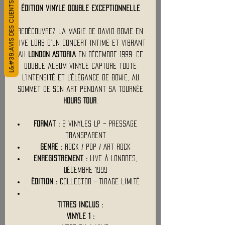
L&#39;AVIS DES CLIENTS
Édition vinyle double exceptionnelle
Redécouvrez la magie de David Bowie en
live lors d’un concert intime et vibrant
au
London Astoria
en décembre 1999. Ce
double album vinyle capture toute
l’intensité et l’élégance de Bowie, au
sommet de son art pendant sa tournée
Hours Tour
.
Format :
2 vinyles LP – Pressage
transparent
Genre :
Rock / Pop / Art Rock
Enregistrement :
Live à Londres,
décembre 1999
Édition :
Collector – Tirage limité
Titres inclus :
Vinyle 1 :