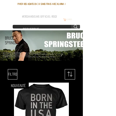
Payer vos achats en 3 x sans frais avec Klarna !
FRANCE ROCK SHOP
MERCHANDISING OFFICIEL ROCK
Carrito
BRUCE
SPRINGSTEEN
Bruce Springsteen, surnommé "
The Boss
", est une icône légendaire du rock américain.
Né le 23 septembre 1949 à Freehold, dans le New Jersey, il a marqué l’histoire de la musique avec des chansons
mêlant storytelling poignant, énergie brute et critique sociale.
Sa carrière s’étend sur plus de cinq décennies et il est reconnu comme l’un des plus grands artistes de son époque.
Filtro
NOUVEAUTÉ