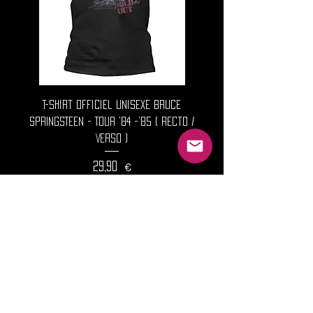
T-Shirt Officiel Unisexe BRUCE
SPRINGSTEEN - Tour '84 -'85 ( Recto /
Verso )
Precio
29,90 €
🚚 Livraison & retours
Agregar al carrito