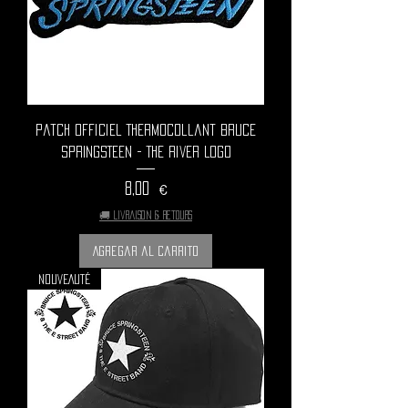
Patch Officiel Thermocollant BRUCE
SPRINGSTEEN - The River Logo
Precio
8,00 €
🚚 Livraison & retours
Agregar al carrito
NOUVEAUTÉ