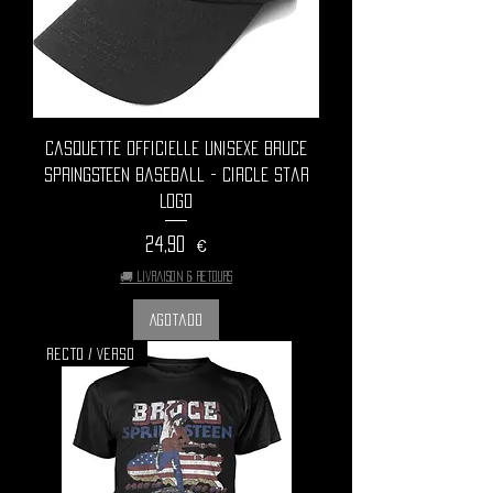
Casquette Officielle Unisexe BRUCE
SPRINGSTEEN Baseball - Circle Star
Logo
Precio
24,90 €
🚚 Livraison & retours
Agotado
Recto / Verso