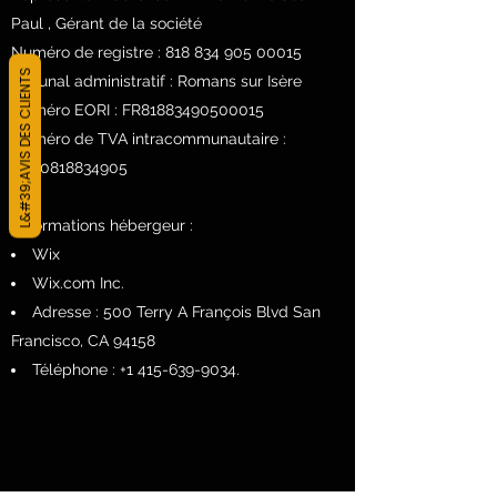
Paul , Gérant de la société
Numéro de registre :
818 834 905 00015
L&#39;AVIS DES CLIENTS
Tribunal administratif : Romans sur Isère
Numéro EORI : FR81883490500015
Numéro de TVA intracommunautaire :
FR00818834905
Informations hébergeur :
Wix
Wix.com Inc.
Adresse : 500 Terry A François Blvd San
Francisco, CA 94158
Téléphone :
+1 415-639-9034
.