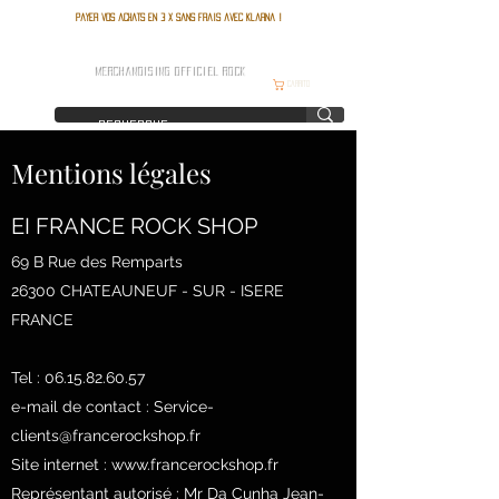
Payer vos achats en 3 x sans frais avec Klarna !
FRANCE ROCK SHOP
MERCHANDISING OFFICIEL ROCK
Carrito
Mentions légales
EI FRANCE ROCK SHOP
69 B Rue des Remparts
26300 CHATEAUNEUF - SUR - ISERE
FRANCE
Tel :
06.15.82.60.57
e-mail de contact :
Service-
clients@francerockshop.fr
Site internet :
www.francerockshop.fr
Représentant autorisé : Mr Da Cunha Jean-