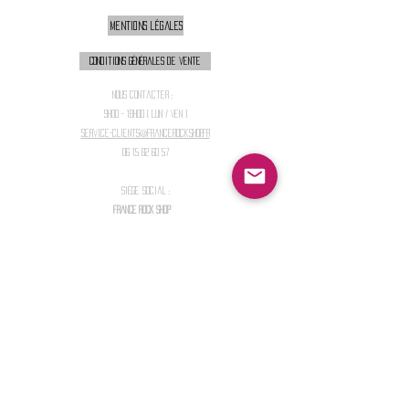
Mentions légales
Conditions générales de vente
Nous contacter :
9h00 - 18H00 ( Lun / Ven )
Service-clients@francerockshop.fr
06 15 82 60 57
Siège Social :
FRANCE ROCK SHOP
69 Rue des Remparts
26300
CHATEAUNEUF-SUR-ISÈRE
S'abonner :
Entrer votre email
Envoi