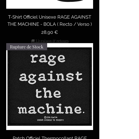
T-Shirt Officiel Unisexe RAGE AGAINST
THE MACHINE - BOLA ( Recto / Verso )
Precio
28,90 €
🚚 Livraison & retours
Rupture de Stock
Patch Officiel Thermocollant RAGE