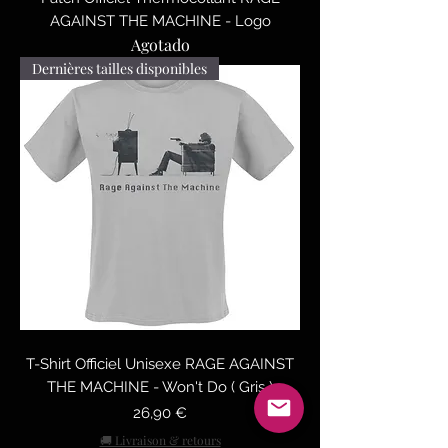
AGAINST THE MACHINE - Logo
Agotado
Dernières tailles disponibles
T-Shirt Officiel Unisexe RAGE AGAINST
THE MACHINE - Won't Do ( Gris )
Precio
26,90 €
🚚 Livraison & retours