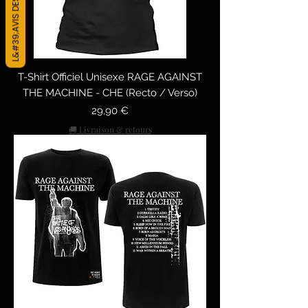
L&#39;AVIS DES CLIENTS
T-Shirt Officiel Unisexe RAGE AGAINST
THE MACHINE - CHE (Recto / Verso)
Precio
29,90 €
🚚 Livraison & retours