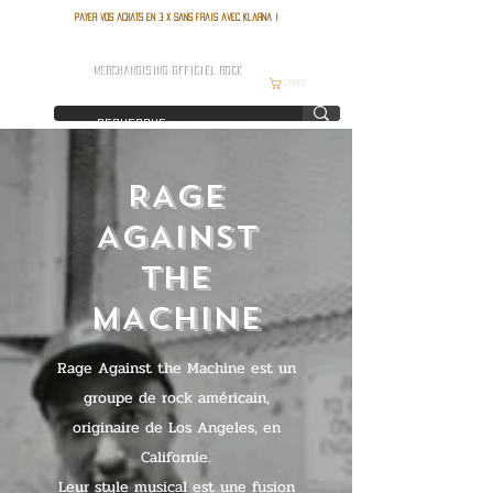
Payer vos achats en 3 x sans frais avec Klarna !
FRANCE ROCK SHOP
MERCHANDISING OFFICIEL ROCK
Carrito
RAGE
AGAINST
THE
MACHINE
Rage Against the Machine est un
groupe de rock américain,
originaire de Los Angeles, en
Californie.
Leur style musical est une fusion