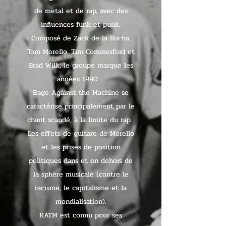
de metal et de rap, avec des
influences funk et punk.
Composé de Zack de la Rocha,
Tom Morello, Tim Commerford et
Brad Wilk, le groupe marque les
années 1990 .
Rage Against the Machine se
caractérise principalement par le
chant scandé, à la limite du rap .
Les effets de guitare de Morello
et les prises de position
politiques dans et en dehors de
la sphère musicale (contre le
racisme, le capitalisme et la
mondialisation).
RATM est connu pour ses