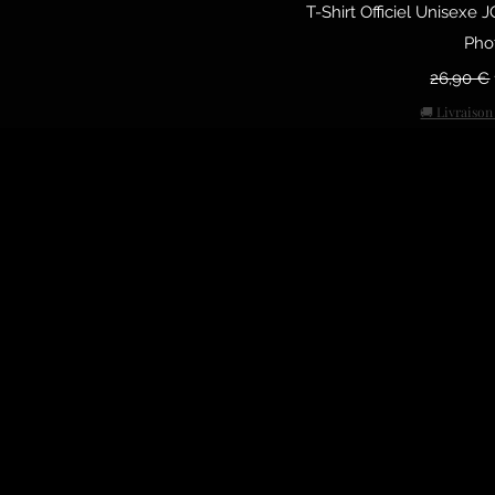
Vista 
T-Shirt Officiel Unisex
Pho
Precio
26,90 €
🚚 Livraison