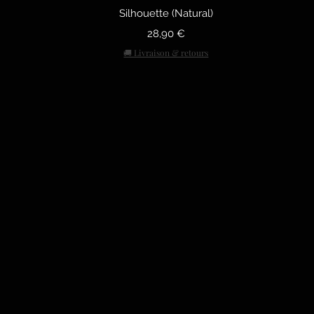
Silhouette (Natural)
Precio
28,90 €
🚚 Livraison & retours