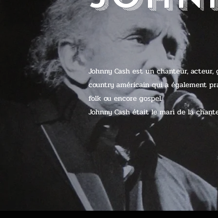
Johnny Cash est un chanteur, acteur,
country américain qui a également prati
folk ou encore gospel.
Johnny Cash était le mari de la chant