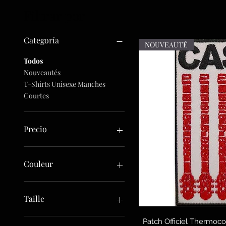
Filtrar por
Categoría
NOUVEAUTÉ
Todos
Nouveautés
T-Shirts Unisexe Manches
Courtes
Precio
5 €
32 €
Couleur
Taille
Vista 
L
Patch Officiel Thermo