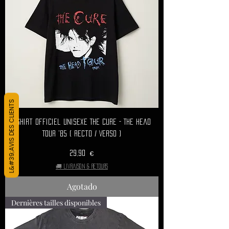
L&#39;AVIS DES CLIENTS
T-Shirt Officiel Unisexe THE CURE - The Head
Tour '85 ( Recto / Verso )
Precio
29,90 €
🚚 Livraison & retours
Agotado
Dernières tailles disponibles