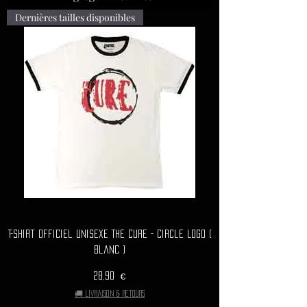
Dernières tailles disponibles
T-Shirt Officiel Unisexe THE CURE - Circle Logo (
Blanc )
Precio
28,90 €
🚚 Livraison & retours