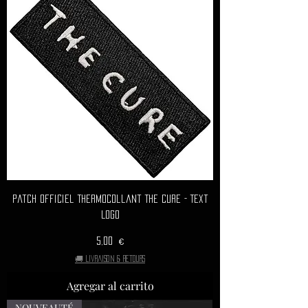
Patch Officiel Thermocollant THE CURE - Text
Logo
Precio
5,00 €
🚚 Livraison & retours
Agregar al carrito
NOUVEAUTÉ