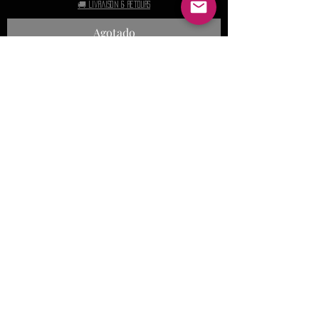
🚚 Livraison & retours
Agotado
Disponible prochainement
Casquette Officielle Unisexe THE CURE
Baseball - Text Logo