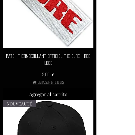
Patch Thermocollant Officiel THE CURE - Red
Logo
Precio
5,00 €
🚚 Livraison & retours
Agregar al carrito
NOUVEAUTÉ