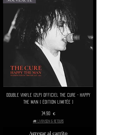
Double Vinyle (2LP) Officiel THE CURE - Happy
The Man ( Édition limitée )
Precio
34,90 €
🚚 Livraison & retours
Agregar al carrito