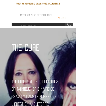
Payer vos achats en 3 x sans frais avec Klarna !
FRANCE ROCK SHOP
MERCHANDISING OFFICIEL ROCK
Carrito
THE CURE
The Cure est un groupe rock
britannique, originaire de
Crawley, dans le Sussex de
l'Ouest, en Angleterre.