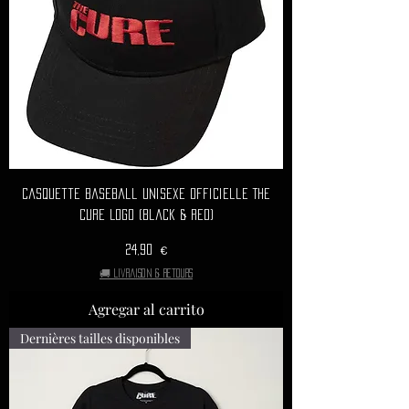
Casquette Baseball Unisexe Officielle THE
CURE Logo (Black & Red)
Precio
24,90 €
🚚 Livraison & retours
Agregar al carrito
Dernières tailles disponibles