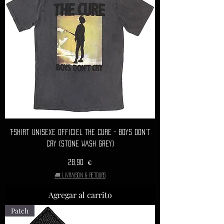
T-Shirt Unisexe Officiel THE CURE - Boys Don’t
Cry (Stone Wash Grey)
Precio
28,90 €
🚚 Livraison & retours
Agregar al carrito
Patch