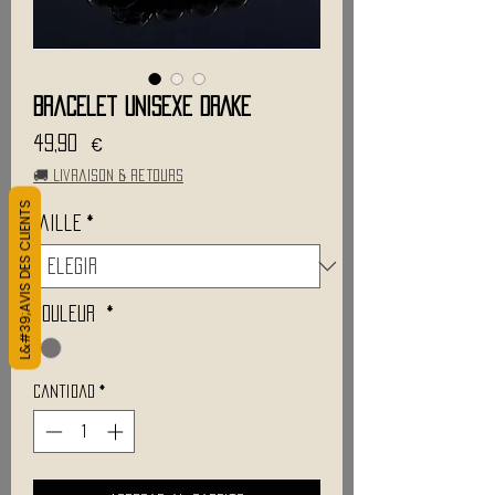
Bracelet Unisexe DRAKE
Precio
49,90 €
🚚 Livraison & retours
L&#39;AVIS DES CLIENTS
Taille
*
Couleur
*
Cantidad
*