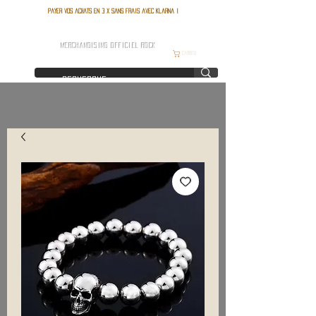
Payer vos achats en 3 x sans frais avec Klarna !
FRANCE ROCK SHOP
MERCHANDISING OFFICIEL ROCK
Carrito