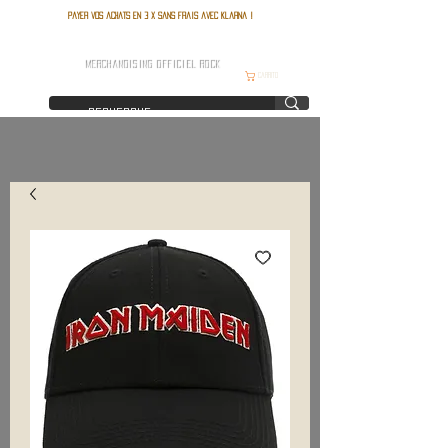
Payer vos achats en 3 x sans frais avec Klarna !
FRANCE ROCK SHOP
MERCHANDISING OFFICIEL ROCK
Carrito