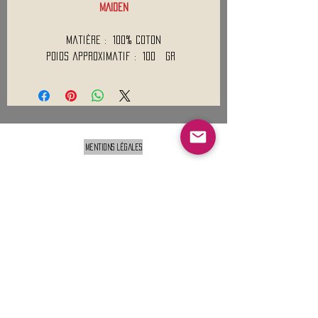
MAIDEN
Matière : 100% Coton
Poids approximatif : 100 Gr
Mentions légales
Conditions générales de vente
Nous contacter :
9h00 - 18H00 ( Lun / Ven )
Service-clients@francerockshop.fr
06 15 82 60 57
Siège Social :
FRANCE ROCK SHOP
69 Rue des Remparts