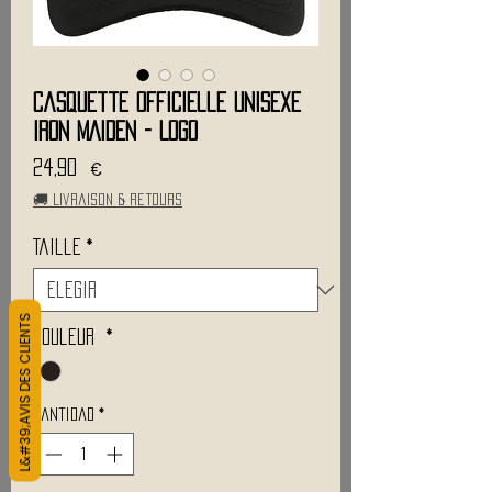
Casquette Officielle Unisexe
IRON MAIDEN - Logo
Precio
24,90 €
🚚 Livraison & retours
Taille
*
L&#39;AVIS DES CLIENTS
Couleur
*
Cantidad
*