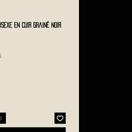
isexe en cuir grainé noir
s
o