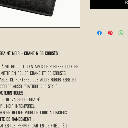
R
grainé noir – Crâne & Os Croisés
 à votre quotidien avec ce portefeuille en
 motif en relief crâne et os croisés.
able, ce portefeuille allie robustesse et
ssoire aussi pratique que stylé.
ctéristiques :
uir de vachette grainé
r :
Noir intemporel
és en relief, pour un look audacieux
ité de rangement :
tes (CB, permis, cartes de fidélité…)