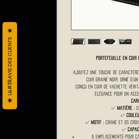
L&#39;AVIS DES CLIENTS
Portefeuille en cuir 
Ajoutez une touche de caractère
cuir grainé noir, orné d’un
Conçu en cuir de vachette vérit
élégance pour un acce
Cara
✅
Matière :
C
✅
Couleu
✅
Motif :
Crâne et os crois
✅
Capac
6 emplacements pour car