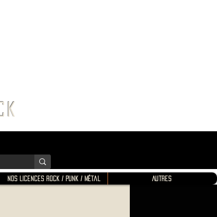
K SHOP
ROCK
Nos Licences Rock / Punk / Métal
Autres