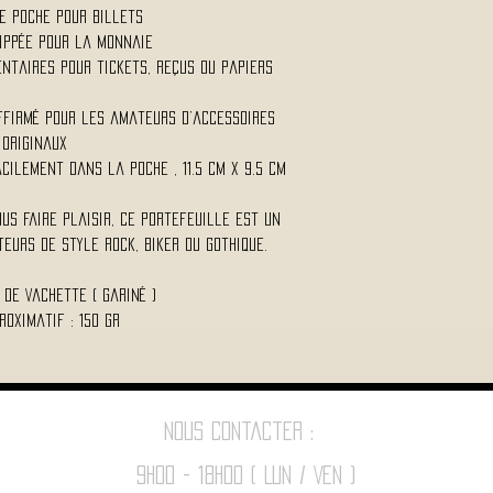
e poche pour billets
zippée pour la monnaie
ntaires pour tickets, reçus ou papiers
ffirmé pour les amateurs d’accessoires
originaux
acilement dans la poche , 11.5 Cm x 9.5 Cm
us faire plaisir, ce portefeuille est un
eurs de style rock, biker ou gothique.
r de Vachette ( gariné )
roximatif : 150 Gr
Nous contacter :
9h00 - 18H00 ( Lun / Ven )