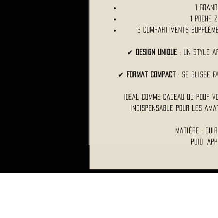
1 grand
1 poche 
2 compartiments suppléme
✔
Design unique
: Un style a
✔
Format compact
: Se glisse f
Idéal comme cadeau ou pour vo
indispensable pour les amat
Matière : Cui
Poid App