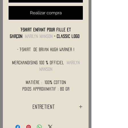
Realizar compra
T-Shirt Enfant Pour fille et
Garçon
MARILYN MANSON
- Classic logo
- T-Shirt de Brian Hugh Warner !
Merchandising 100 % Officiel
MARILYN
MANSON
Matière : 100% Cotton
Poids approximatif : 80 Gr
Entretient
Lavage a 30°C
Séchage en machine interdit