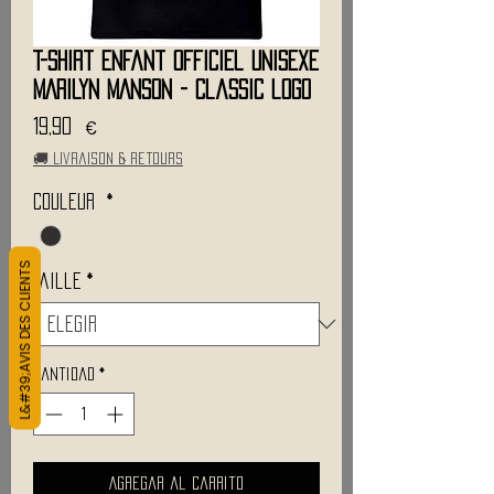
T-Shirt Enfant Officiel Unisexe
MARILYN MANSON - Classic logo
Precio
19,90 €
🚚 Livraison & retours
Couleur
*
L&#39;AVIS DES CLIENTS
Taille
*
Cantidad
*
Agregar al carrito