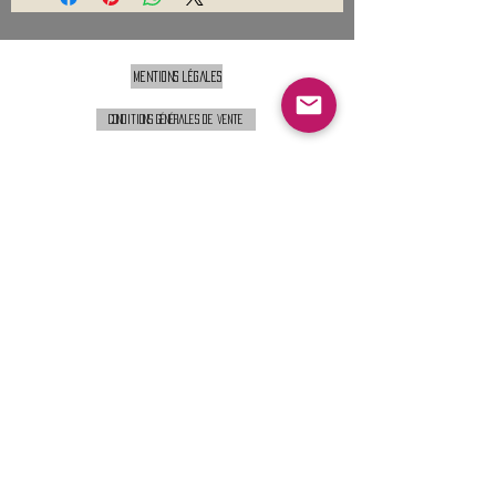
Pas de repassage ou seulement à
l'envers
Nettoyage à sec interdit
Mentions légales
Conditions générales de vente
Nous contacter :
9h00 - 18H00 ( Lun / Ven )
Service-clients@francerockshop.fr
06 15 82 60 57
Siège Social :
FRANCE ROCK SHOP
69 Rue des Remparts
26300
CHATEAUNEUF-SUR-ISÈRE
S'abonner :
Entrer votre email