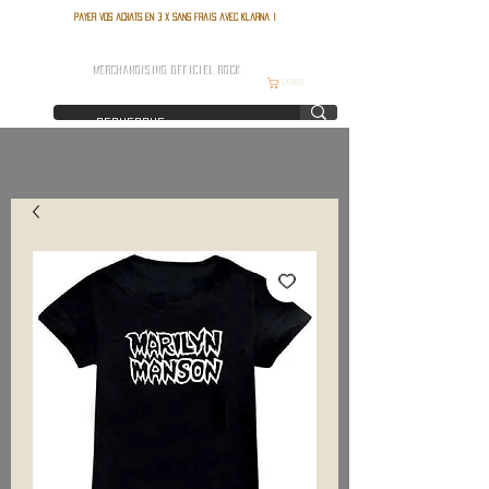
Payer vos achats en 3 x sans frais avec Klarna !
FRANCE ROCK SHOP
MERCHANDISING OFFICIEL ROCK
Carrito