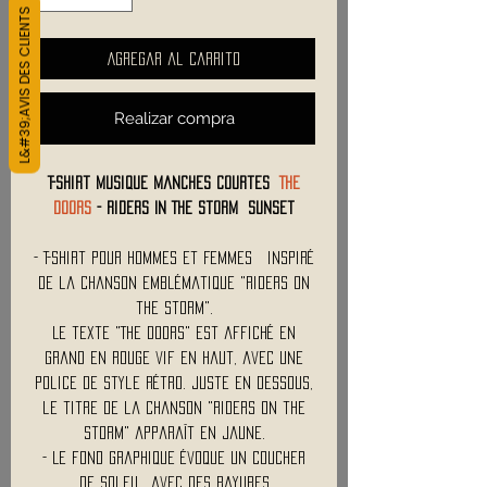
L&#39;AVIS DES CLIENTS
Agregar al carrito
Realizar compra
T-Shirt Musique Manches courtes
THE
DOORS
- Riders In The Storm Sunset
- T-Shirt Pour Hommes et Femmes inspiré
de la chanson emblématique "Riders on
the Storm".
Le texte "The Doors" est affiché en
grand en rouge vif en haut, avec une
police de style rétro. Juste en dessous,
le titre de la chanson "Riders on the
Storm" apparaît en jaune.
- Le fond graphique évoque un coucher
de soleil, avec des rayures