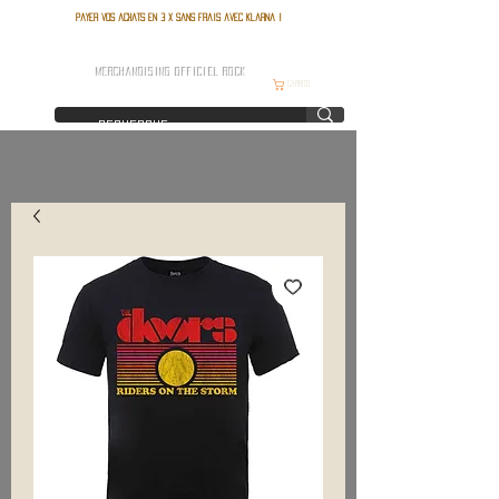
Payer vos achats en 3 x sans frais avec Klarna !
FRANCE ROCK SHOP
MERCHANDISING OFFICIEL ROCK
Carrito