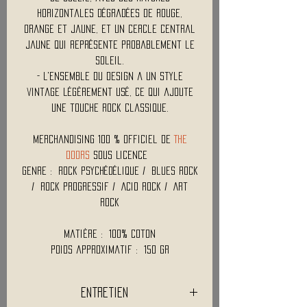
horizontales dégradées de rouge,
orange et jaune, et un cercle central
jaune qui représente probablement le
soleil.
- L'ensemble du design a un style
vintage légèrement usé, ce qui ajoute
une touche rock classique.
Merchandising 100 % Officiel de
THE
DOORS
Sous Licence
Genre : Rock psychédélique / Blues rock
/ Rock progressif / Acid rock / Art
rock
Matière : 100% Coton
Poids approximatif : 150 Gr
Entretien