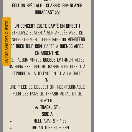
Édition spéciale : Classic 1994 Slayer
Broadcast
📀
L&#39;AVIS DES CLIENTS
Un concert culte capté en direct !
Retrouvez Slayer à son apogée avec cet
enregistrement légendaire du
Monsters
of Rock Tour 1994
, capté à
Buenos Aires,
en Argentine
.
Cet album vinyle
double LP
immortalise
un show explosif, retransmis en direct à
l’époque à la télévision et à la radio
FM.
Une pièce de collection incontournable
pour les fans de thrash metal et de
Slayer !
🔥
Tracklist :
SIDE A
Hell Awaits – 4:58
The Antichrist – 2:44