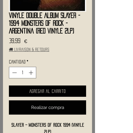
Vinyle Double Album SLAYER -
1994 MONSTERS OF ROCK -
Argentina (Red Vinyle 2LP)
Precio
39,99 €
🚚 Livraison & retours
Cantidad
*
Agregar al carrito
Realizar compra
Slayer – Monsters of Rock 1994 (Vinyle
2LP)