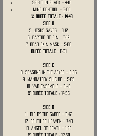
Spirit In Black – 4:01
Mind Control – 3:00
⏳
Durée totale : 14:43
SIDE B
5. Jesus Saves – 3:12
6. Captor Of Sin – 3:19
7. Dead Skin Mask – 5:00
Durée totale : 11:31
SIDE C
8. Seasons In The Abyss – 6:05
9. Mandatory Suicide – 5:05
10. War Ensemble – 3:46
⏳
Durée totale : 14:56
SIDE D
11. Die By The Sword – 3:42
12. South Of Heaven – 7:48
13. Angel Of Death – 1:20
⏳
Durée totale : 12:50