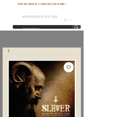
Payer vos achats en 3 x sans frais avec Klarna !
FRANCE ROCK SHOP
MERCHANDISING OFFICIEL ROCK
Carrito