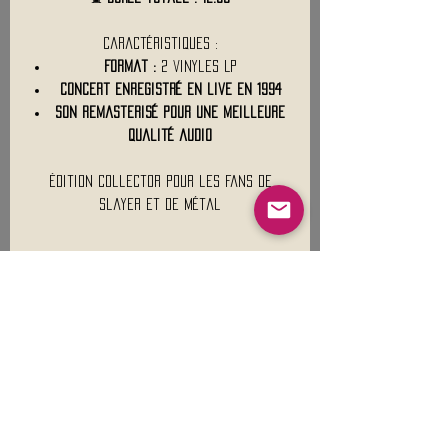
Caractéristiques :
Format :
2 vinyles LP
Concert enregistré en live en 1994
Son remasterisé pour une meilleure
qualité audio
Édition collector pour les fans de
Slayer et de métal
Information
(RED VINYL 2LP)
signifie que ce vinyle est
une
édition spéciale pressée sur du
vinyle rouge
(
Red Vinyl
), et qu'il s'agit
d'un
double LP
(
2LP
), c'est-à-dire un
album comprenant
deux disques vinyles
Mentions légales
au lieu d'un seul.
👉
En résumé :