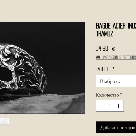
Bague Acier Ino
THAMUZ
Цена
34,90 €
🚚 Livraison & retour
Taille
*
Выбрать
Количество
*
Добавить в корзи