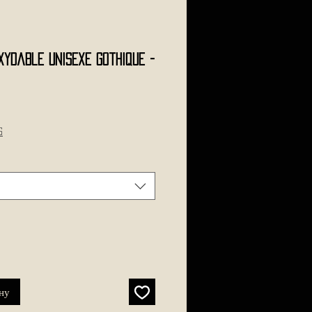
xydable Unisexe Gothique -
s
ну