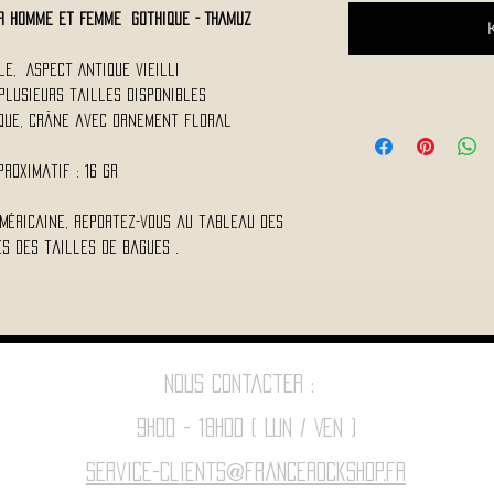
ur Homme et Femme Gothique - THAMUZ
le, Aspect Antique vieilli
, Plusieurs tailles disponibles
ique, crâne avec ornement floral
proximatif : 16 Gr
méricaine, reportez-vous au tableau des
s des tailles de bagues .
Nous contacter :
9h00 - 18H00 ( Lun / Ven )
Service-clients@francerockshop.fr