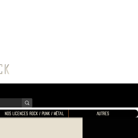
K SHOP
ROCK
Nos Licences Rock / Punk / Métal
Autres