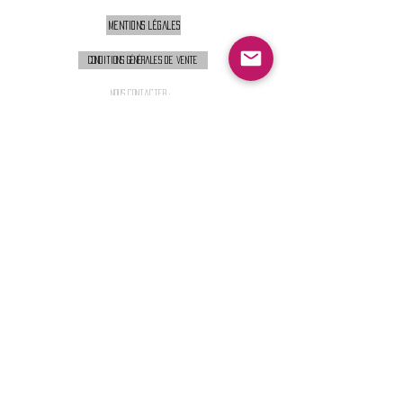
Mentions légales
Conditions générales de vente
Nous contacter :
9h00 - 18H00 ( Lun / Ven )
Service-clients@francerockshop.fr
06 15 82 60 57
Siège Social :
FRANCE ROCK SHOP
69 Rue des Remparts
26300
CHATEAUNEUF-SUR-ISÈRE
S'abonner :
Entrer votre email
Envoi