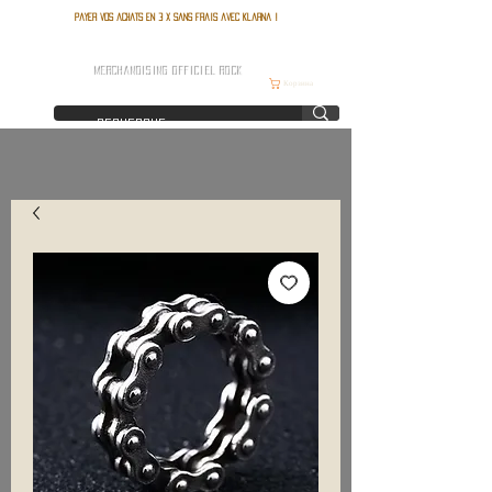
Payer vos achats en 3 x sans frais avec Klarna !
FRANCE ROCK SHOP
MERCHANDISING OFFICIEL ROCK
Корзина