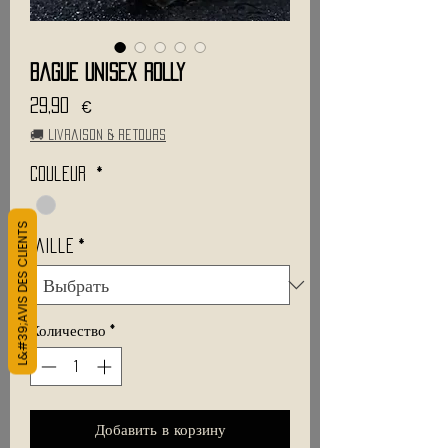
Bague Unisex ROLLY
Цена
29,90 €
🚚 Livraison & retours
Couleur
*
L&#39;AVIS DES CLIENTS
Taille
*
Количество
*
Добавить в корзину