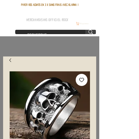
Payer vos achats en 3 x sans frais avec Klarna !
FRANCE ROCK SHOP
MERCHANDISING OFFICIEL ROCK
Корзина