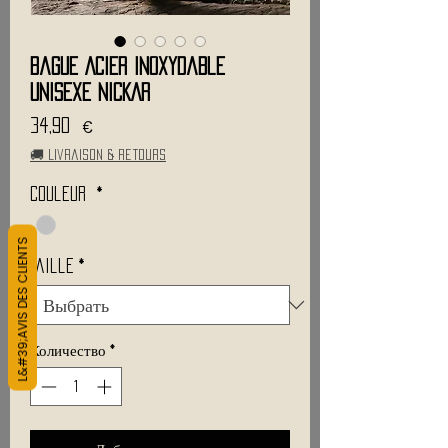
Bague Acier Inoxydable
Unisexe NICKAR
Цена
34,90 €
🚚 Livraison & retours
Couleur
*
L&#39;AVIS DES CLIENTS
Taille
*
Количество
*