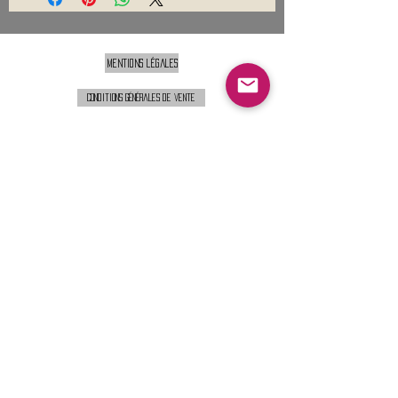
Mentions légales
Conditions générales de vente
Nous contacter :
9h00 - 18H00 ( Lun / Ven )
Service-clients@francerockshop.fr
06 15 82 60 57
Siège Social :
FRANCE ROCK SHOP
69 Rue des Remparts
26300
CHATEAUNEUF-SUR-ISÈRE
S'abonner :
Entrer votre email