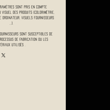
ramètres sont pris en compte
visuel des produits (colorimétrie,
 ordinateur, visuels fournisseurs
...).
fournisseurs sont susceptibles de
rocessus de fabrication ou les
ériaux utilisés .