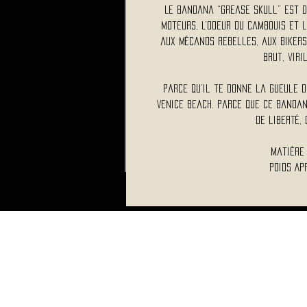
Le bandana “Grease Skull” est d
moteurs, l’odeur du cambouis et l
aux mécanos rebelles, aux bikers
brut, viri
Parce qu’il te donne la gueule d
Venice Beach. Parce que ce bandan
de liberté, 
Matière
Poids Ap