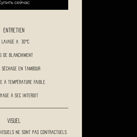
Купить сейчас
Entretien
Lavage a 30°C
s de blanchiment
e séchage en tambour
e à température faible
yage à sec interdit
Visuel
visuels ne sont pas contractuels.