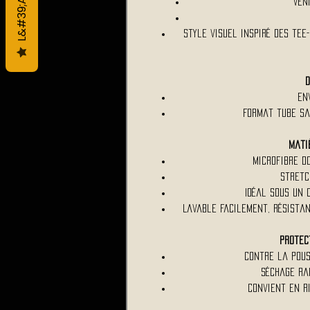
"Ven
Style visuel inspiré des tee
D
En
Format tube sa
Mati
Microfibre d
Stretc
Idéal sous un 
Lavable facilement, résista
Protect
Contre la pous
Séchage rap
Convient en ri