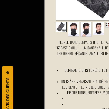
Plonge dans l’univers brut et a
“Grease Skull” – un bandana tube 
les bikers, mécanos, amateurs de
Dominante gris foncé effet 
h
L&#39;AVIS DES CLIENTS
Un crâne menaçant stylisé en
les dents – clin d’œil direct 
Inscriptions intégrées faç