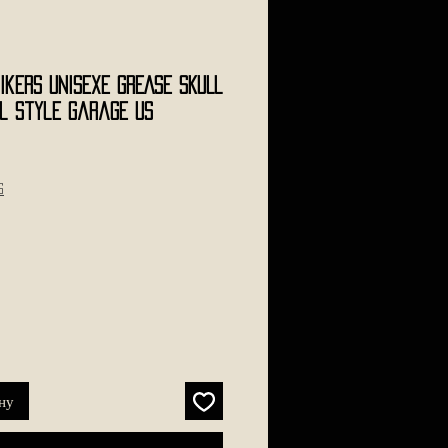
ikers Unisexe GREASE SKULL
ll Style Garage US
s
ну