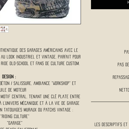
uthentique des garages américains avec le
Pa
au look industriel et vintage, parfait pour
 ride old-school et fans de culture custom.
Pas d
Design :
Repassag
béton / salissure, ambiance "workshop" et
uile de moteur
Netto
 motif central, tenant une clé plate entre
à l’univers mécanique et à la vie de garage
on tatouages muraux ou patchs vintage :
"Riding Culture"
"Garage"
Les descriptifs et 