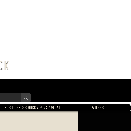
K SHOP
ROCK
Nos Licences Rock / Punk / Métal
Autres