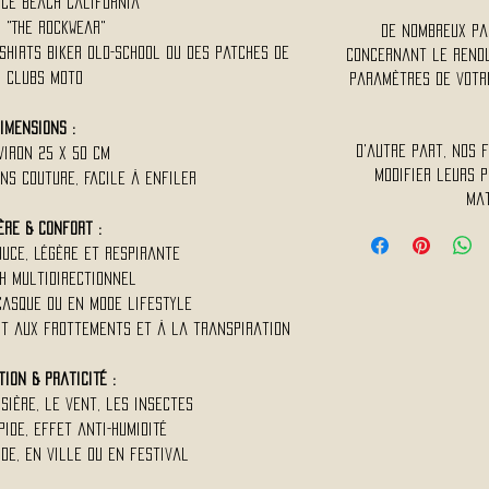
ice Beach California"
"The Rockwear"
De nombreux pa
-shirts biker old-school ou des patches de
concernant le rendu 
clubs moto
paramètres de votre
imensions :
D'autre part, nos 
viron 25 x 50 cm
modifier leurs p
ns couture, facile à enfiler
mat
ère & Confort :
ouce, légère et respirante
h multidirectionnel
casque ou en mode lifestyle
nt aux frottements et à la transpiration
ion & Praticité :
sière, le vent, les insectes
ide, effet anti-humidité
de, en ville ou en festival