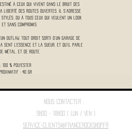
estiné à ceux qui vivent dans le bruit des
a liberté des routes ouvertes. Il s’adresse
 stylés, ou à tous ceux qui veulent un look
l et sans compromis.
’un outlaw, tout droit sorti d’un garage de
a sent l’essence et la sueur, et qu’il parle
de métal, et de route.
 : 100 % Polyester
proximatif : 40 Gr
Nous contacter :
9h00 - 18H00 ( Lun / Ven )
Service-clients@francerockshop.fr