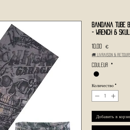
Bandana Tube b
- Wrench & Sku
Цена
10,00 €
🚚 Livraison & retour
Couleur
*
Количество
*
Добавить в корзи