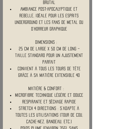
brutal
Ambiance post-apocalyptique et
rebelle, idéale pour les esprits
underground et les fans de metal ou
d’horreur graphique
Dimensions :
25 cm de large x 50 cm de long –
taille standard pour un ajustement
parfait
Convient à tous les tours de tête
grâce à sa matière extensible 4D
Matière & Confort :
Microfibre technique légère et douce
Respirante et séchage rapide
Stretch 4 directions : s’adapte à
toutes les utilisations (tour de cou,
cache-nez, bandeau, etc.)
Poids plume (environ 35g), sans