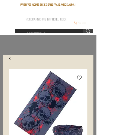
Payer vos achats en 3 x sans frais avec Klarna !
FRANCE ROCK SHOP
MERCHANDISING OFFICIEL ROCK
Корзина