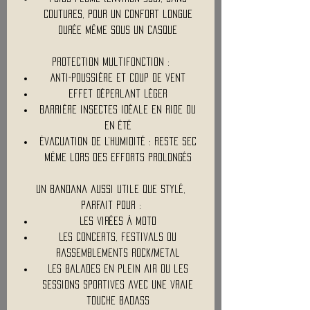
coutures, pour un confort longue
durée même sous un casque
Protection multifonction :
Anti-poussière et coup de vent
Effet déperlant léger
Barrière insectes idéale en ride ou
en été
Évacuation de l’humidité : reste sec
même lors des efforts prolongés
Un bandana aussi utile que stylé,
parfait pour :
Les virées à moto
Les concerts, festivals ou
rassemblements rock/metal
Les balades en plein air ou les
sessions sportives avec une vraie
touche badass