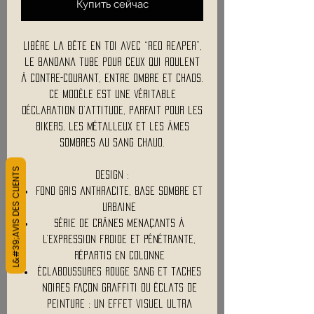
Купить сейчас
Libère la bête en toi avec “Red Reaper”,
le bandana tube pour ceux qui roulent
à contre-courant, entre ombre et chaos.
Ce modèle est une véritable
déclaration d’attitude, parfait pour les
bikers, les métalleux et les âmes
sombres au sang chaud.
L&#39;AVIS DES CLIENTS
Design :
Fond gris anthracite, base sombre et
urbaine
Série de crânes menaçants à
l’expression froide et pénétrante,
répartis en colonne
Éclaboussures rouge sang et taches
noires façon graffiti ou éclats de
peinture : un effet visuel ultra