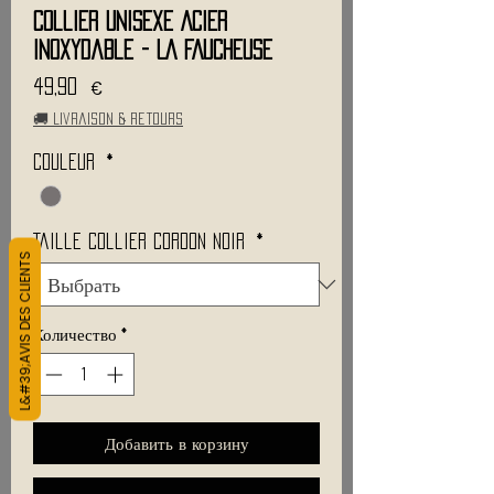
Collier Unisexe Acier
Inoxydable - LA FAUCHEUSE
Цена
49,90 €
🚚 Livraison & retours
Couleur
*
Taille Collier CORDON noir
*
L&#39;AVIS DES CLIENTS
Количество
*
Добавить в корзину