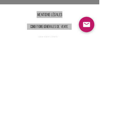
Mentions légales
Conditions générales de vente
Nous contacter :
9h00 - 18H00 ( Lun / Ven )
Service-clients@francerockshop.fr
06 15 82 60 57
Siège Social :
FRANCE ROCK SHOP
69 Rue des Remparts
26300
CHATEAUNEUF-SUR-ISÈRE
S'abonner :
Entrer votre email
Envoi