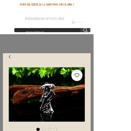
Payer vos achats en 3 x sans frais avec Klarna !
FRANCE ROCK SHOP
MERCHANDISING OFFICIEL ROCK
Корзина