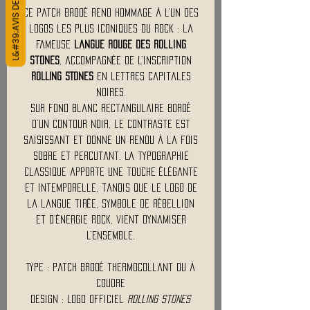
L&#39;AVIS DES CLIENTS
Ce patch brodé rend hommage à l’un des
logos les plus iconiques du rock : la
fameuse
langue rouge des Rolling
Stones
, accompagnée de l’inscription
ROLLING STONES
en lettres capitales
noires.
Sur fond blanc rectangulaire bordé
d’un contour noir, le contraste est
saisissant et donne un rendu à la fois
sobre et percutant. La typographie
classique apporte une touche élégante
et intemporelle, tandis que le logo de
la langue tirée, symbole de rébellion
et d’énergie rock, vient dynamiser
l’ensemble.
Type : Patch brodé thermocollant ou à
coudre
Design : Logo officiel
Rolling Stones