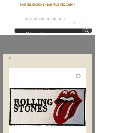
Payer vos achats en 3 x sans frais avec Klarna !
FRANCE ROCK SHOP
MERCHANDISING OFFICIEL ROCK
Корзина