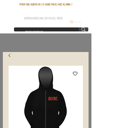
Payer vos achats en 3 x sans frais avec Klarna !
FRANCE ROCK SHOP
MERCHANDISING OFFICIEL ROCK
Корзина