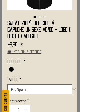
Sweat Zippé Officiel à
Capuche Unisexe AC/DC - Logo (
Recto / Verso )
Цена
49,90 €
🚚 Livraison & retours
Couleur
*
Taille
*
L&#39;AVIS DES CLIENTS
Количество
*