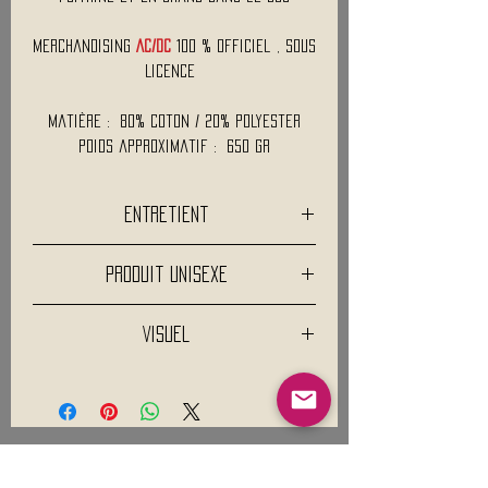
Merchandising
AC/DC
100 % Officiel , Sous
Licence
Matière : 80% Coton / 20% Polyester
Poids approximatif : 650 Gr
Entretient
Lavage normale 30°C
Produit Unisexe
Pas de blanchiment
Pas de séchage en tambour
Attention les filles, ce produit étant
Repassage à température faible
Visuel
unisexe il peut être un peu large. Vous
Nettoyage à sec interdit
pourriez vouloir commander une taille
Les descriptifs et visuels ne sont pas
plus petite que d'habitude
contractuels.
De nombreux paramètres sont pris en
compte concernant le rendu visuel des
produits (colorimétrie, paramètres de