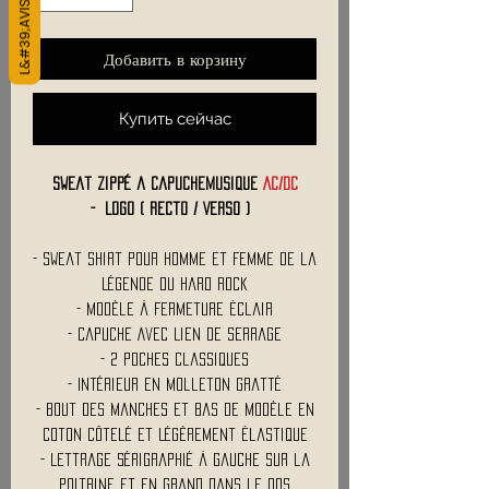
Добавить в корзину
Купить сейчас
Sweat Zippé a CapucheMusique
AC/DC
- Logo ( Recto / Verso )
- Sweat Shirt Pour Homme et Femme de la
Légende du Hard Rock
- Modèle à Fermeture Éclair
- Capuche Avec Lien de Serrage
- 2 Poches Classiques
- Intérieur en Molleton Gratté
- Bout des Manches et Bas de Modèle en
Coton Côtelé et Légèrement Élastique
- Lettrage Sérigraphié à Gauche sur la
Poitrine et en Grand Dans le Dos