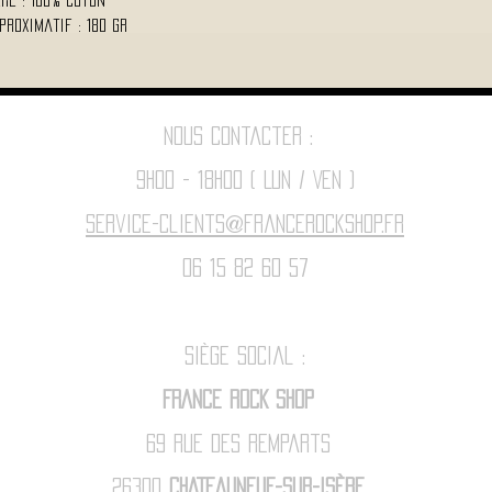
re : 100% Coton
proximatif : 180 Gr
Nous contacter :
9h00 - 18H00 ( Lun / Ven )
Service-clients@francerockshop.fr
06 15 82 60 57
Siège Social :
FRANCE ROCK SHOP
69 Rue des Remparts
26300
CHATEAUNEUF-SUR-ISÈRE