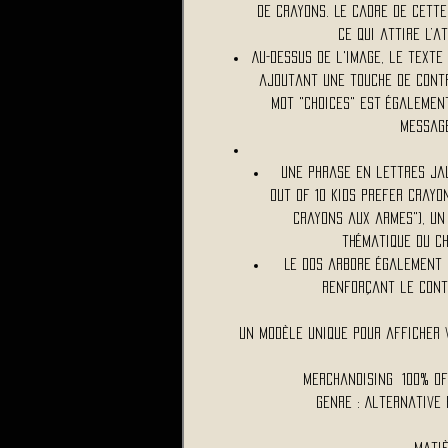
de crayons. Le cadre de cette
ce qui attire l’a
Au-dessus de l'image, le texte
ajoutant une touche de contra
mot "choices" est égalemen
message
Une phrase en lettres jau
out of 10 kids prefer crayo
crayons aux armes"), un
thématique du ch
Le dos arbore également 
renforçant le contr
Un modèle unique pour afficher v
Merchandising 100% O
Genre : Alternative