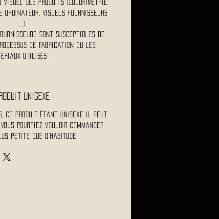
visuel des produits (colorimétrie,
 ordinateur, visuels fournisseurs
...).
fournisseurs sont susceptibles de
rocessus de fabrication ou les
ériaux utilisés .
roduit Unisexe
s, ce produit étant unisexe il peut
 Vous pourriez vouloir commander
plus petite que d'habitude