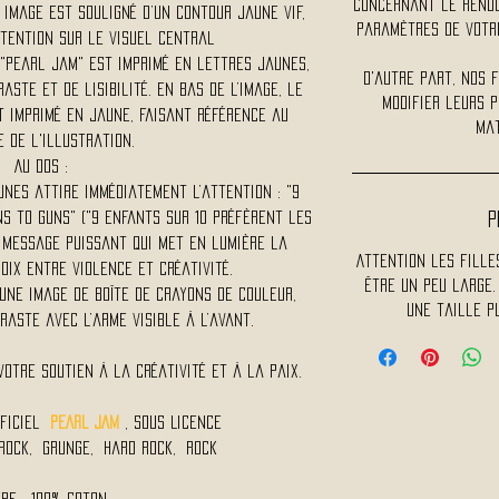
concernant le rendu 
 image est souligné d’un contour jaune vif,
paramètres de votre
ttention sur le visuel central
 "pearl jam" est imprimé en lettres jaunes,
D'autre part, nos 
ste et de lisibilité. En bas de l’image, le
modifier leurs p
t imprimé en jaune, faisant référence au
mat
 de l'illustration.
Au dos :
nes attire immédiatement l’attention : "9
ns to guns" ("9 enfants sur 10 préfèrent les
P
 message puissant qui met en lumière la
Attention les fille
oix entre violence et créativité.
être un peu large.
une image de boîte de crayons de couleur,
une taille 
aste avec l’arme visible à l’avant.
otre soutien à la créativité et à la paix.
fficiel
PEARL JAM
, Sous Licence
 Rock, Grunge, Hard Rock, Rock