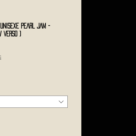
 Unisexe PEARL JAM -
/ Verso )
s