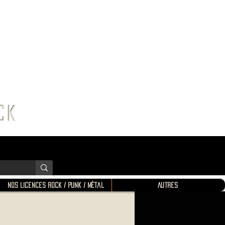
K SHOP
ROCK
Nos Licences Rock / Punk / Métal
Autres