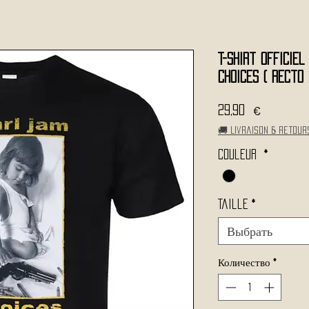
T-Shirt Officiel
Choices ( Recto 
Цена
29,90 €
🚚 Livraison & retour
Couleur
*
Taille
*
Выбрать
Количество
*