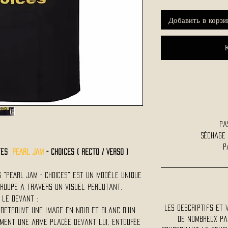
Добавить в корзи
Pa
Séchage
P
rtes
PEARL JAM
- Choices ( Recto / Verso )
 "PEARL JAM - CHOICES" est un modèle unique
groupe à travers un visuel percutant.
 le devant :
Les descriptifs et 
 retrouve une image en noir et blanc d’un
De nombreux pa
ement une arme placée devant lui, entourée