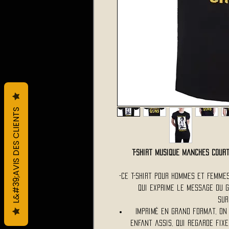
L&#39;AVIS DES CLIENTS
T-Shirt Musique Manches Cou
-Ce t-shirt Pour Hommes et Femmes
qui exprime le message du 
Sur
Imprimé en grand format, on
enfant assis, qui regarde fix