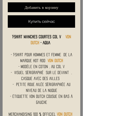
Добавить в корзину
Купить сейчас
T-Shirt Manches courtes Col V
VON
DUTCH
- Aqua
- T-Shirt Pour Hommes et Femme de la
Marque Hot Rod
VON DUTCH
- Modèle en Coton , Au col V
- Visuel Sérigraphié sur le devant ,
Casque avec des ailles
- Petite Roue Ailée Sérigraphiée au
Niveau de la Nuque
- Étiquette Von Dutch Cousue en Bas à
Gauche
Merchandising 100 % Officiel
VON DUTCH