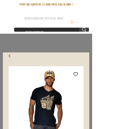
Payer vos achats en 3 x sans frais avec Klarna !
FRANCE ROCK SHOP
MERCHANDISING OFFICIEL ROCK
Корзина