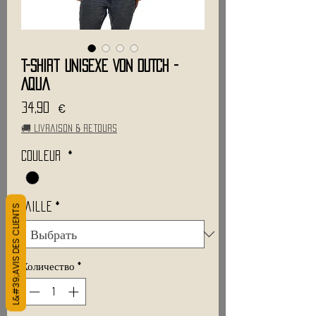
T-Shirt Unisexe VON DUTCH -
Aqua
Цена
34,90 €
🚚 Livraison & retours
Couleur
*
L&#39;AVIS DES CLIENTS
Taille
*
Количество
*