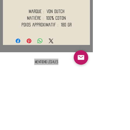
Marque : Von Dutch
Matière : 100% Coton
Poids approximatif : 180 Gr
Mentions légales
Conditions générales de vente
Nous contacter :
9h00 - 18H00 ( Lun / Ven )
Service-clients@francerockshop.fr
06 15 82 60 57
Siège Social :
FRANCE ROCK SHOP
69 Rue des Remparts