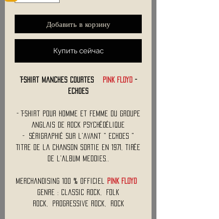
Добавить в корзину
Купить сейчас
T-Shirt manches courtes
PINK FLOYD
-
Echoes
- T-Shirt Pour Homme et Femme du Groupe
Anglais de Rock Psychédélique
- Sérigraphié sur l'avant " ECHOES "
Titre de la chanson sortie en 1971, tirée
de l'album Meddies..
Merchandising 100 % officiel
PINK FLOYD
Genre : Classic Rock, Folk
Rock, Progressive Rock, Rock