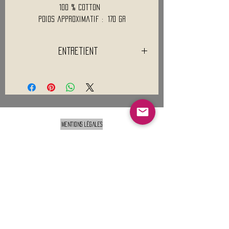
100 % Cotton
Poids approximatif : 170 Gr
Entretient
Lavage a 30°C
Séchage en machine interdit
Pas de repassage ou seulement à
l'envers
Nettoyage à sec interdit
Mentions légales
Conditions générales de vente
Nous contacter :
9h00 - 18H00 ( Lun / Ven )
Service-clients@francerockshop.fr
06 15 82 60 57
Siège Social :
FRANCE ROCK SHOP