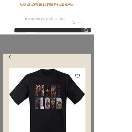
Payer vos achats en 3 x sans frais avec Klarna !
FRANCE ROCK SHOP
MERCHANDISING OFFICIEL ROCK
Корзина