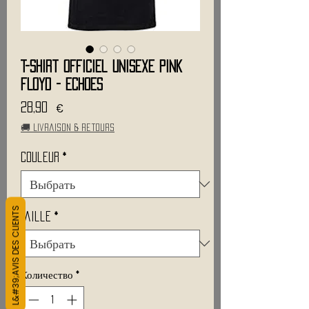
T-Shirt Officiel Unisexe PINK
FLOYD - Echoes
Цена
28,90 €
🚚 Livraison & retours
couleur
*
L&#39;AVIS DES CLIENTS
Taille
*
Количество
*