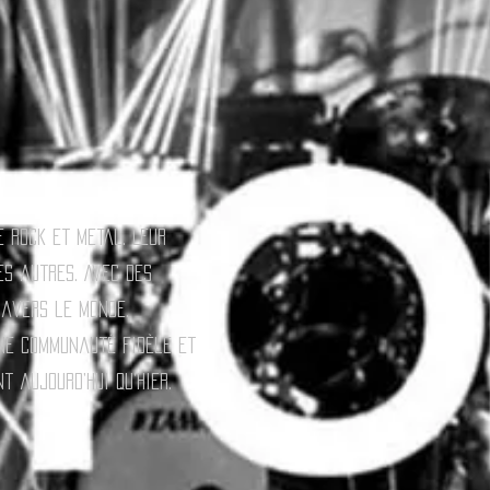
 rock et metal. Leur
es autres. Avec des
ravers le monde.
une communauté fidèle et
t aujourd’hui qu’hier.