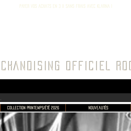
Payer vos achats en 3 x sans frais avec Klarna !
E ROC
CHANDISING OFFICIEL 
Collection Printemps/Été 2026
Nouveautés