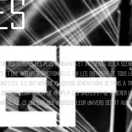
ES
’un des groupes les plus innovants et influents de la scène
 et une intensité émotionnelle qui les distingue de tous l
ond Eyes, ils ont marqué plusieurs générations de fans à t
, Deftones continuent de remplir les salles et de fédérer 
mporelle, ce qui explique pourquoi leur univers séduit autan