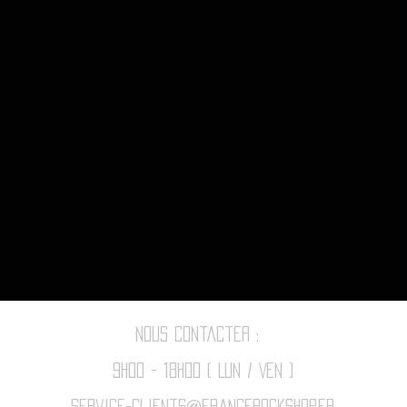
Nous contacter :
9h00 - 18H00 ( Lun / Ven )
Service-clients@francerockshop.fr