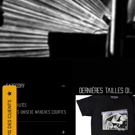
Filter by
Category
Dernières tailles disponibles
All
L&#39;AVIS DES CLIENTS
Nouveautés
T-Shirts Unisexe Manches Courtes
Price