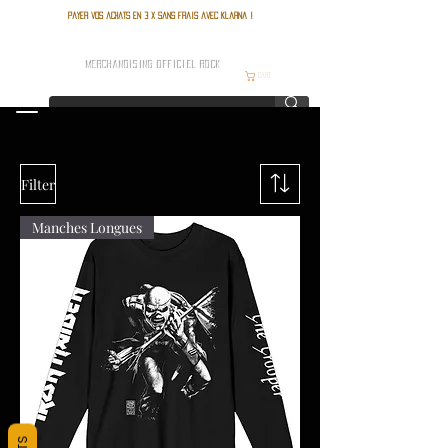
Payer vos achats en 3 x sans frais avec Klarna !
FRANCE ROCK SHOP
MERCHANDISING OFFICIEL ROCK
Cart
Filter
Manches Longues