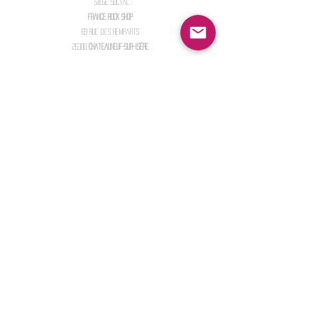
Siège Social :
FRANCE ROCK SHOP
69 Rue des Remparts
26300
CHATEAUNEUF-SUR-ISÈRE
S'abonner :
Entrer votre email
Envoi
Partager
2025 - FRANCE ROCK SHOp