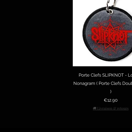
Quick View
Porte Clefs SLIPKNOT - L
Nonagram ( Porte Clefs Dou
)
Price
€12.90
🚚 Livraison & retours