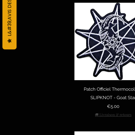
L&#39;AVIS DES CLIENTS
Quick View
Patch Officiel Thermocol
SLIPKNOT - Goat Sta
Price
€5.00
🚚 Livraison & retours