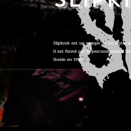
Slipknot est un groupe de nu metal amé
Il est formé par le percussionniste Sh
Steele en 1995