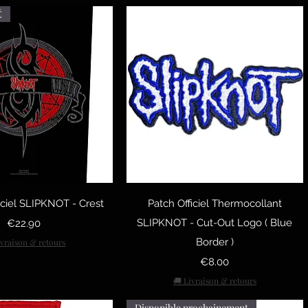
É
uick View
Quick View
iciel SLIPKNOT - Crest
Patch Officiel Thermocollant
Price
SLIPKNOT - Cut-Out Logo ( Blue
€22.90
Border )
ivraison & retours
Price
€8.00
🚚 Livraison & retours
Disponible prochainement