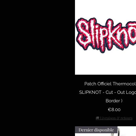
Quick View
Patch Officiel Thermocol
SLIPKNOT - Cut - Out Logo
Border )
Price
€8.00
🚚 Livraison & retours
Dernier disponible