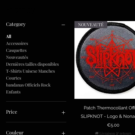
Filter by
Category
NOUVEAUTÉ
All
Accessoires
Casquettes
Nouveautés
Dernières tailles disponibles
T-Shirts Unisexe Manches
Courtes
bandanas Officiels Rock
Enfants
Quick View
Patch Thermocollant Offi
Price
SLIPKNOT - Logo & Non
Price
€5.00
€5
€60
Couleur
🚚 Livraison & retours