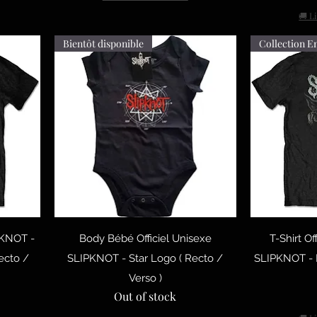
🚚 L
Bientôt disponible
Collection E
Quick View
Q
IPKNOT -
Body Bébé Officiel Unisexe
T-Shirt Of
ecto /
SLIPKNOT - Star Logo ( Recto /
SLIPKNOT - I
Verso )
Out of stock