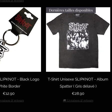
ivraison & retours
Dernières tailles disponibles
uick View
Quick View
 SLIPKNOT - Black Logo
T-Shirt Unisexe SLIPKNOT - Album
hite Border
Spatter ( Gris délavé )
Price
Price
€12.90
€28.90
ivraison & retours
🚚 Livraison & retours