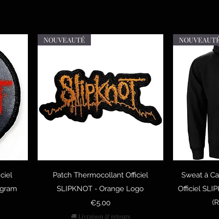
NOUVEAUTÉ
NOUVEAUT
Quick View
Q
ciel
Patch Thermocollant Officiel
Sweat à Ca
agram
SLIPKNOT - Orange Logo
Officiel SL
Price
(
€5.00
🚚 Livraison & retours