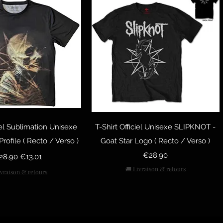
uick View
Quick View
ciel Sublimation Unisexe
T-Shirt Officiel Unisexe SLIPKNOT -
rofile ( Recto / Verso )
Goat Star Logo ( Recto / Verso )
gular Price
Sale Price
Price
€28.90
28.90
€13.01
🚚 Livraison & retours
ivraison & retours