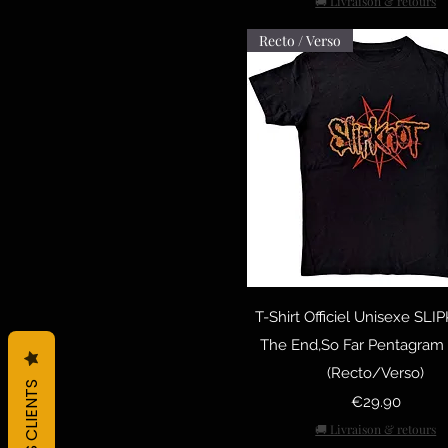
🚚 Livraison & retours
XL
Recto / Verso
XXL
Quick View
T-Shirt Officiel Unisexe SL
The End,So Far Pentagram
(Recto/Verso)
Price
€29.90
🚚 Livraison & retours