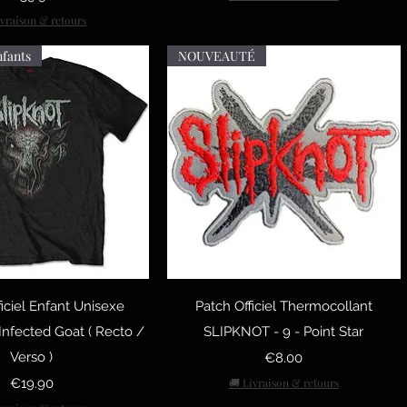
ivraison & retours
nfants
NOUVEAUTÉ
uick View
Quick View
ficiel Enfant Unisexe
Patch Officiel Thermocollant
nfected Goat ( Recto /
SLIPKNOT - 9 - Point Star
Verso )
Price
€8.00
Price
€19.90
🚚 Livraison & retours