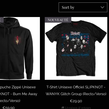
Sort by
É
NOUVEAUTÉ
uick View
Quick View
puche Zippé Unisexe
T-Shirt Unisexe Officiel SLIPKNOT -
IPKNOT - Burn Me Away
WANYK Glitch Group (Recto/Verso)
Recto/Verso)
Price
€29.90
Price
€59.90
🚚 Livraison & retours