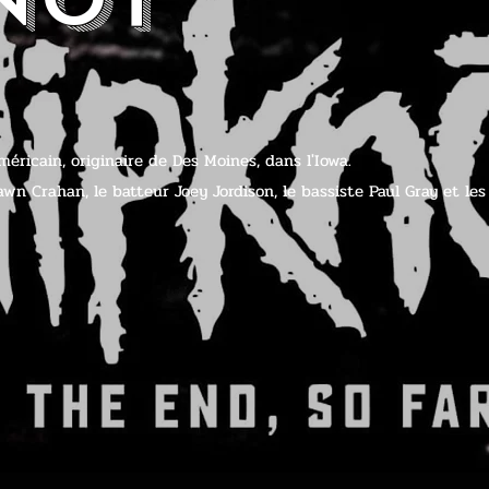
ricain, originaire de Des Moines, dans l'Iowa.
awn Crahan, le batteur Joey Jordison, le bassiste Paul Gray et l