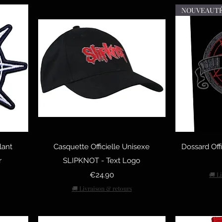
NOUVEAUT
Quick View
Q
lant
Casquette Officielle Unisexe
Dossard Off
r
SLIPKNOT - Text Logo
Price
€24.90
🚚 L
🚚 Livraison & retours