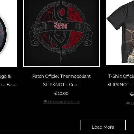
Quick View
Q
ogo &
Patch Officiel Thermocollant
T-Shirt Offi
ble Face
SLIPKNOT - Crest
SLIPKNOT - P
Price
Re
€10.00
€
🚚 Livraison & retours
🚚 L
Load More