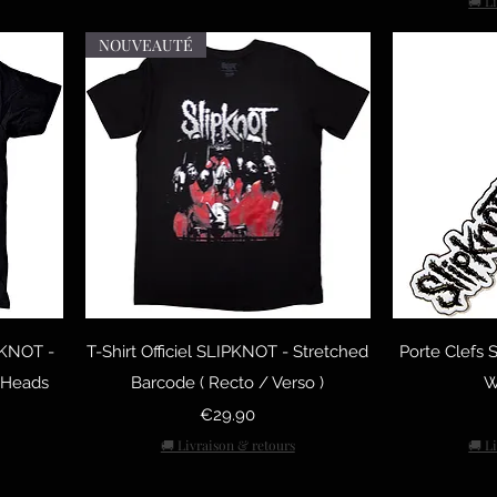
🚚 L
NOUVEAUTÉ
Quick View
Q
IPKNOT -
T-Shirt Officiel SLIPKNOT - Stretched
Porte Clefs
 Heads
Barcode ( Recto / Verso )
W
Price
€29.90
🚚 Livraison & retours
🚚 L