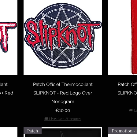
Quick View
Q
lant
Patch Officiel Thermocollant
Patch Off
 ( Red
SLIPKNOT - Red Logo Over
SLIPKNOT 
Nonogram
Price
€10.00
🚚 L
🚚 Livraison & retours
Patch
Promotion - 