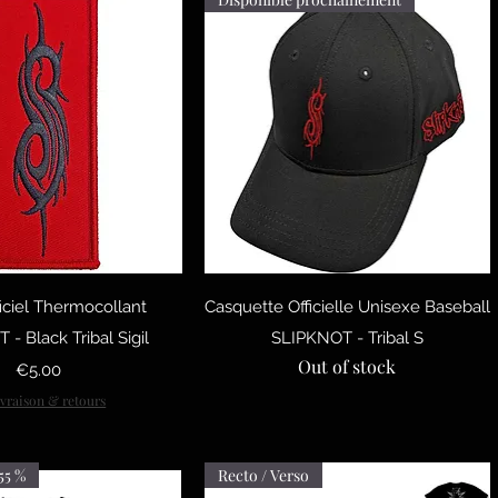
uick View
Quick View
iciel Thermocollant
Casquette Officielle Unisexe Baseball
- Black Tribal Sigil
SLIPKNOT - Tribal S
Out of stock
Price
€5.00
ivraison & retours
55 %
Recto / Verso