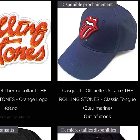
Disponible prochainement
uick View
Quick View
iel Thermocollant THE
Casquette Officielle Unisexe THE
TONES - Orange Logo
ROLLING STONES - Classic Tongue
Price
(Bleu marine)
€8.00
Out of stock
ivraison & retours
iamants
Dernières tailles disponibles