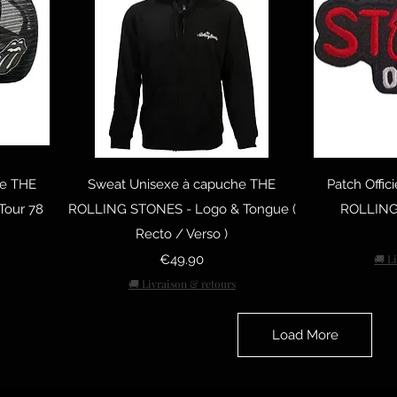
Quick View
Q
xe THE
Sweat Unisexe à capuche THE
Patch Offic
Tour 78
ROLLING STONES - Logo & Tongue (
ROLLING
Recto / Verso )
Price
€49.90
🚚 L
🚚 Livraison & retours
Load More