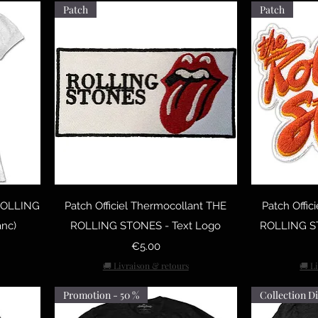
Patch
Patch
Quick View
Q
 ROLLING
Patch Officiel Thermocollant THE
Patch Offic
anc)
ROLLING STONES - Text Logo
ROLLING S
Price
€5.00
🚚 Livraison & retours
🚚 L
Promotion - 50 %
Collection D