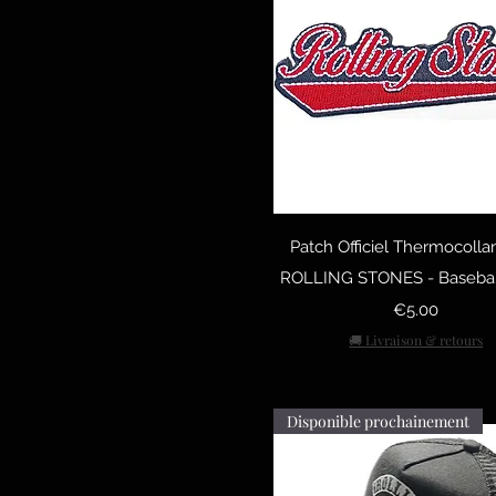
Quick View
Patch Officiel Thermocolla
ROLLING STONES - Baseball
Price
€5.00
🚚 Livraison & retours
Disponible prochainement