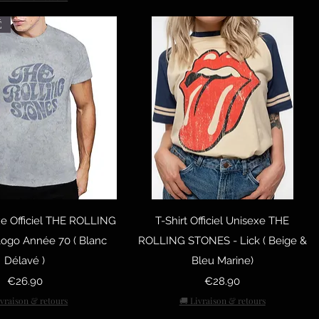
É
uick View
Quick View
xe Officiel THE ROLLING
T-Shirt Officiel Unisexe THE
ogo Année 70 ( Blanc
ROLLING STONES - Lick ( Beige &
Délavé )
Bleu Marine)
Price
Price
€26.90
€28.90
ivraison & retours
🚚 Livraison & retours