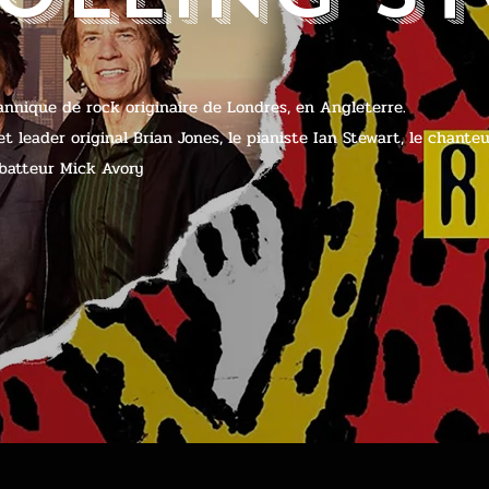
annique de rock originaire de Londres, en Angleterre.
et leader original Brian Jones, le pianiste Ian Stewart, le chante
e batteur Mick Avory