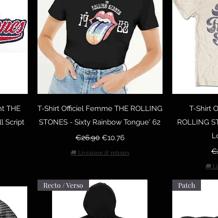
Quick View
Q
nt THE
T-Shirt Officiel Femme THE ROLLING
T-Shirt 
 Script
STONES - Sixty Rainbow Tongue' 62
ROLLING ST
Regular Price
Sale Price
L
€26.90
€10.76
Re
€
🚚 Livraison & retours
🚚 L
Recto / Verso
Patch