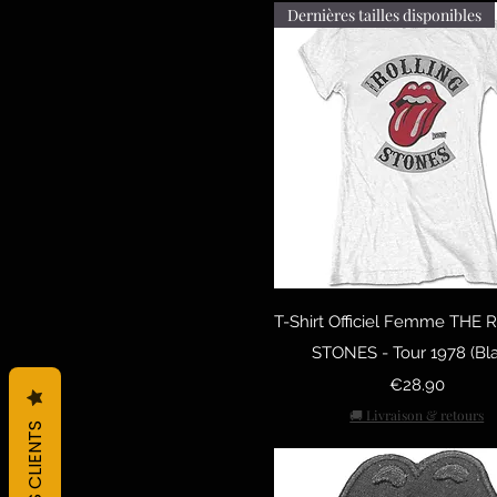
Dernières tailles disponibles
7/8Ans
9/10 Ans
L
M
Réglable
S
Taille Unique
XL
XXL
Quick View
T-Shirt Officiel Femme THE
STONES - Tour 1978 (Bl
Price
€28.90
🚚 Livraison & retours