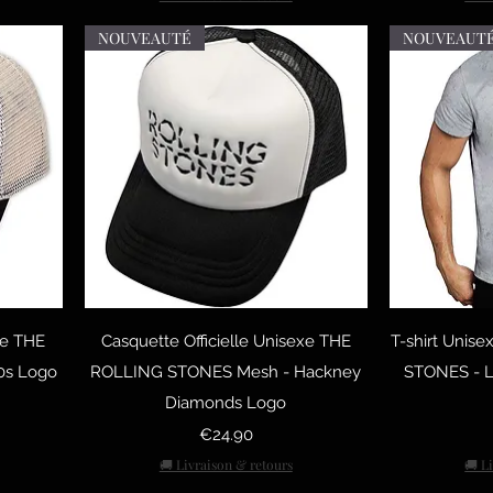
NOUVEAUTÉ
NOUVEAUT
Quick View
Q
xe THE
Casquette Officielle Unisexe THE
T-shirt Unise
0s Logo
ROLLING STONES Mesh - Hackney
STONES - L
Diamonds Logo
Price
€24.90
🚚 Livraison & retours
🚚 L