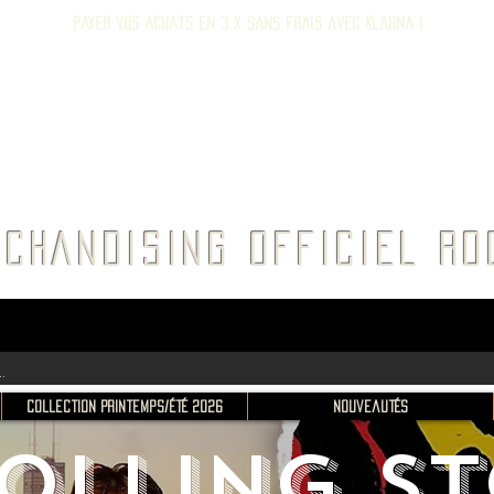
Payer vos achats en 3 x sans frais avec Klarna !
E ROC
CHANDISING OFFICIEL 
Collection Printemps/Été 2026
Nouveautés
OLLING S