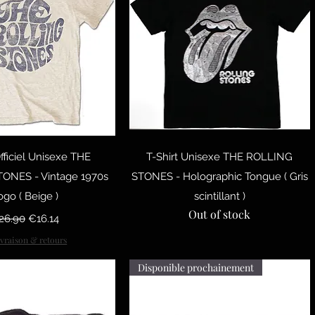
uick View
Quick View
Officiel Unisexe THE
T-Shirt Unisexe THE ROLLING
ONES - Vintage 1970s
STONES - Holographic Tongue ( Gris
ogo ( Beige )
scintillant )
Out of stock
gular Price
Sale Price
26.90
€16.14
ivraison & retours
Disponible prochainement