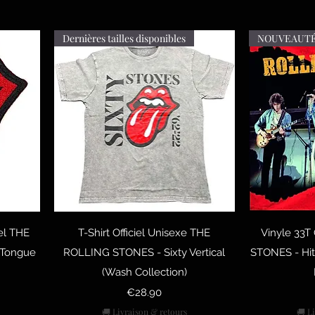
Dernières tailles disponibles
NOUVEAUTÉ 
Quick View
Q
el THE
T-Shirt Officiel Unisexe THE
Vinyle 33T
 Tongue
ROLLING STONES - Sixty Vertical
STONES - Hits
(Wash Collection)
Price
€28.90
🚚 Livraison & retours
🚚 L