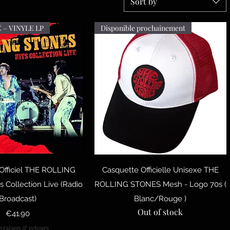
Sort by
– VINYLE LP
Disponible prochainement
uick View
Quick View
 Officiel THE ROLLING
Casquette Officielle Unisexe THE
 Collection Live (Radio
ROLLING STONES Mesh - Logo 70s (
Broadcast)
Blanc/Rouge )
Out of stock
Price
€41.90
ivraison & retours