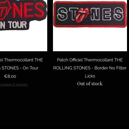
uick View
Quick View
iel Thermocollant THE
Patch Officiel Thermocollant THE
 STONES - On Tour
ROLLING STONES - Border No Filter
Price
Licks
€8.00
Out of stock
ivraison & retours