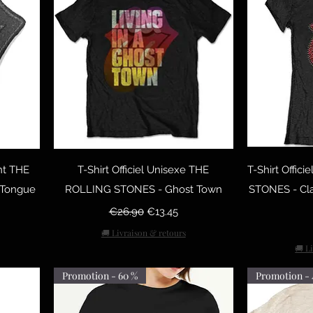
Quick View
Q
nt THE
T-Shirt Officiel Unisexe THE
T-Shirt Offi
 Tongue
ROLLING STONES - Ghost Town
STONES - Cla
Regular Price
Sale Price
€26.90
€13.45
🚚 Livraison & retours
🚚 L
Promotion - 60 %
Promotion - 