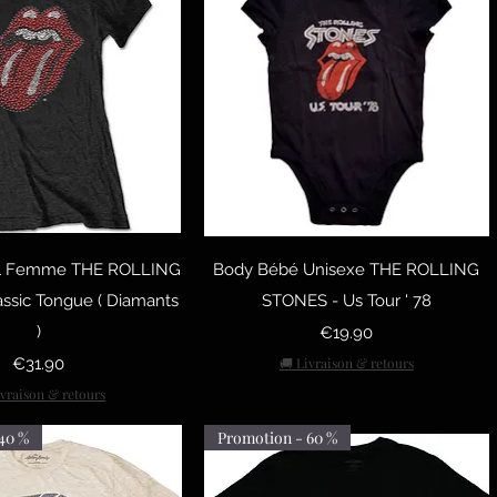
uick View
Quick View
ciel Femme THE ROLLING
Body Bébé Unisexe THE ROLLING
ssic Tongue ( Diamants
STONES - Us Tour ' 78
)
Price
€19.90
Price
€31.90
🚚 Livraison & retours
ivraison & retours
40 %
Promotion - 60 %