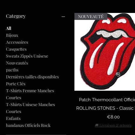
Filter by
Category
NOUVEAUTÉ
All
Bijoux
Accessoires
Casquettes
Sweats Zippés Unisexe
Nouveautés
pacths
Dernières tailles disponibles
Porte Clés
T-Shirts Femme Manches
Quick View
Courtes
Patch Thermocollant Offici
T-Shirts Unisexe Manches
ROLLING STONES - Classic
Courtes
Price
€8.00
Enfants
bandanas Officiels Rock
🚚 Livraison & retours