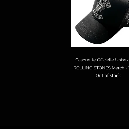
Quick View
Casquette Officielle Unise
ROLLING STONES Merch - 
Out of stock