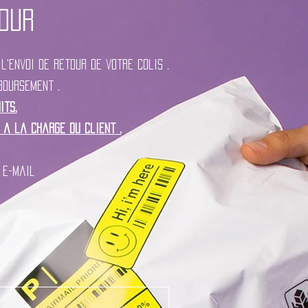
our
l'envoi de retour de votre colis .
boursement .
its.
 a la charge du client .
 e-mail