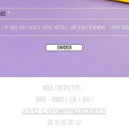
nde
Envoyer
Nous contacter :
9h00 - 18H00 ( Lun / Ven )
Service-clients@francerockshop.fr
06 15 82 60 57