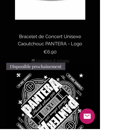
Bracelet de Concert Unisexe
Caoutchouc PANTERA - Logo
Price
€6.90
🚚 Livraison & retours
Disponible prochainement