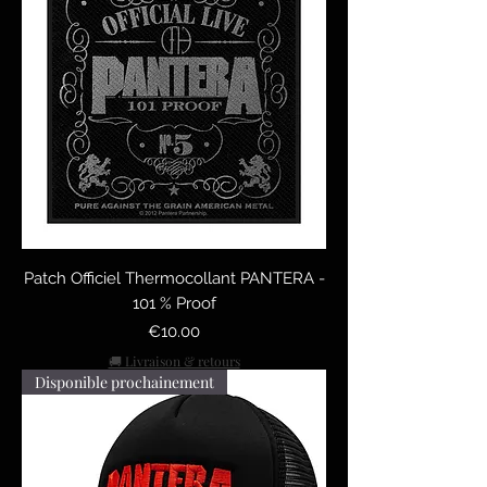
Patch Officiel Thermocollant PANTERA -
101 % Proof
Price
€10.00
🚚 Livraison & retours
Disponible prochainement