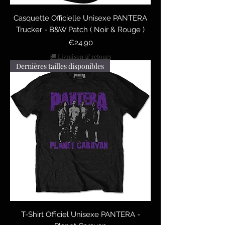
Casquette Officielle Unisexe PANTERA
Trucker - B&W Patch ( Noir & Rouge )
Price
€24.90
🚚 Livraison & retours
Dernières tailles disponibles
T-Shirt Officiel Unisexe PANTERA -