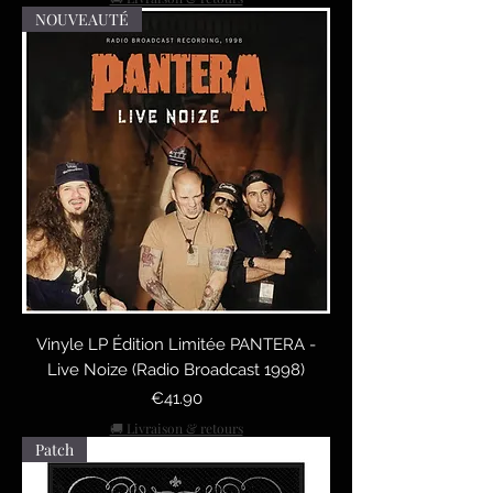
NOUVEAUTÉ
Vinyle LP Édition Limitée PANTERA -
Live Noize (Radio Broadcast 1998)
Price
€41.90
🚚 Livraison & retours
Patch