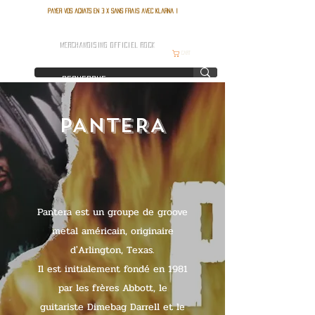
Payer vos achats en 3 x sans frais avec Klarna !
FRANCE ROCK SHOP
MERCHANDISING OFFICIEL ROCK
Cart
PANTERA
Pantera est un groupe de groove
metal américain, originaire
d'Arlington, Texas.
Il est initialement fondé en 1981
par les frères Abbott, le
guitariste Dimebag Darrell et le