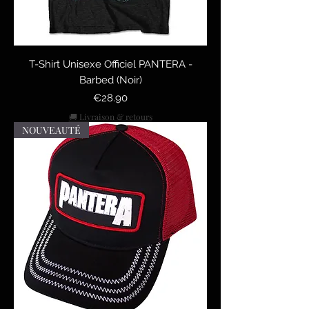
T-Shirt Unisexe Officiel PANTERA -
Barbed (Noir)
Price
€28.90
🚚 Livraison & retours
NOUVEAUTÉ