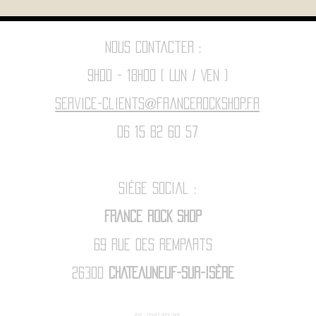
Nous contacter :
9h00 - 18H00 ( Lun / Ven )
Service-clients@francerockshop.fr
06 15 82 60 57
Siège Social :
FRANCE ROCK SHOP
69 Rue des Remparts
26300
CHATEAUNEUF-SUR-ISÈRE