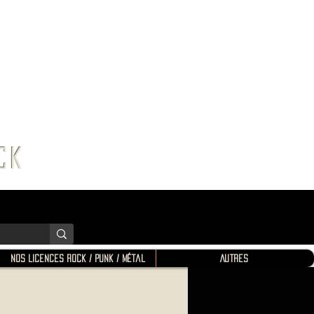
K SHOP
ROCK
Nos Licences Rock / Punk / Métal
Autres