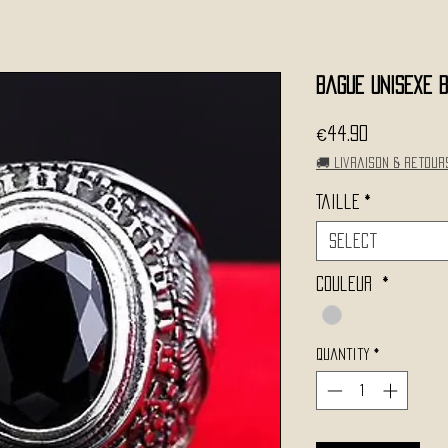
Bague Unisexe 
Price
€44.90
🚚 Livraison & retour
Taille
*
Select
Couleur
*
Quantity
*