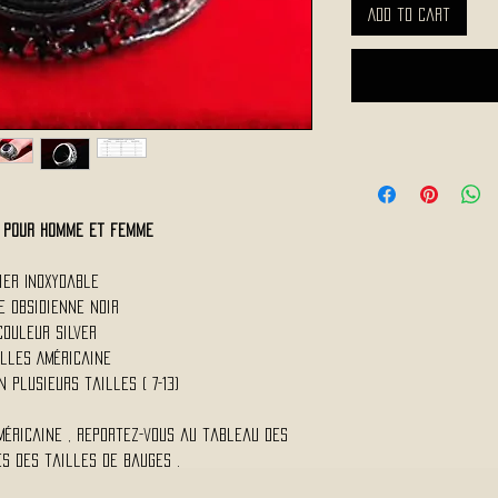
Add to Cart
S pour homme et femme
ier Inoxydable
re Obsidienne noir
Couleur Silver
illes Américaine
n plusieurs tailles ( 7-13)
méricaine , reportez-vous au tableau des
s des tailles de bauges .