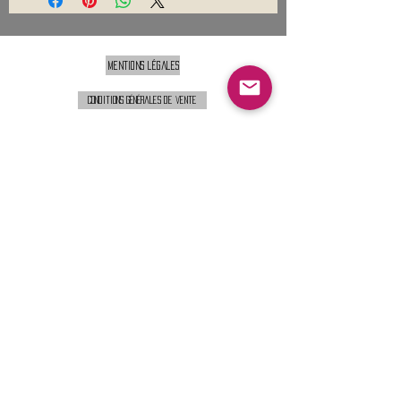
Mentions légales
Conditions générales de vente
Nous contacter :
9h00 - 18H00 ( Lun / Ven )
Service-clients@francerockshop.fr
06 15 82 60 57
Siège Social :
FRANCE ROCK SHOP
69 Rue des Remparts
26300
CHATEAUNEUF-SUR-ISÈRE
S'abonner :
Entrer votre email