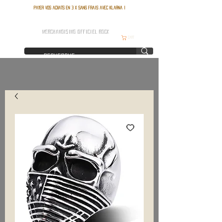
Payer vos achats en 3 x sans frais avec Klarna !
FRANCE ROCK SHOP
MERCHANDISING OFFICIEL ROCK
Cart