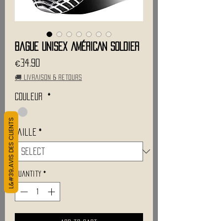
Bague Unisex AMÉRICAN SOLDIER
Price
€34.90
🚚 Livraison & retours
Couleur
*
L&#39;AVIS DES CLIENTS
Taille
*
Quantity
*