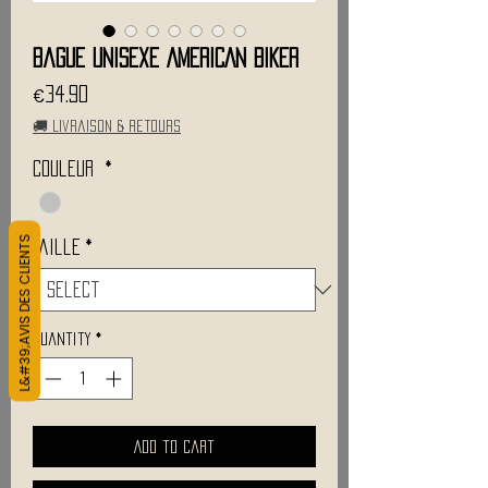
Bague Unisexe AMERICAN BIKER
Price
€34.90
🚚 Livraison & retours
Couleur
*
L&#39;AVIS DES CLIENTS
Taille
*
Quantity
*
Add to Cart