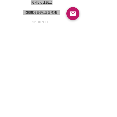
Mentions légales
Conditions générales de vente
Nous contacter :
9h00 - 18H00 ( Lun / Ven )
Service-clients@francerockshop.fr
06 15 82 60 57
Siège Social :
FRANCE ROCK SHOP
69 Rue des Remparts
26300
CHATEAUNEUF-SUR-ISÈRE
S'abonner :
Entrer votre email
Envoi