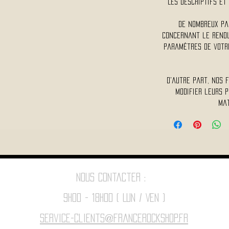
Les descriptifs et 
De nombreux pa
concernant le rendu 
paramètres de votre
D'autre part, nos 
modifier leurs p
mat
Nous contacter :
9h00 - 18H00 ( Lun / Ven )
Service-clients@francerockshop.fr