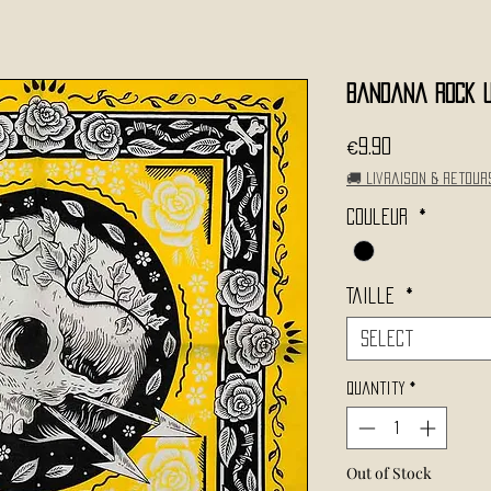
Bandana Rock U
Price
€9.90
🚚 Livraison & retour
Couleur
*
Taille
*
Select
Quantity
*
Out of Stock