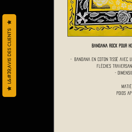
L&#39;AVIS DES CLIENTS
Bandana Rock pour h
- Bandana en coton Tissé avec u
flèches traversan
- Dimens
Matiè
Poids ap