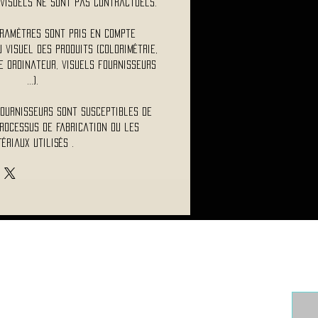
visuels ne sont pas contractuels.
ramètres sont pris en compte
visuel des produits (colorimétrie,
 ordinateur, visuels fournisseurs
...).
fournisseurs sont susceptibles de
rocessus de fabrication ou les
ériaux utilisés .