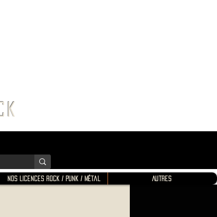
K SHOP
ROCK
Nos Licences Rock / Punk / Métal
Autres