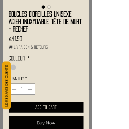
Boucles d'Oreilles Unisexe
Acier Inoxydable Tête de Mort
- RECHEF
Price
€41.90
🚚 Livraison & retours
Couleur
*
L&#39;AVIS DES CLIENTS
Quantity
*
Add to Cart
Buy Now