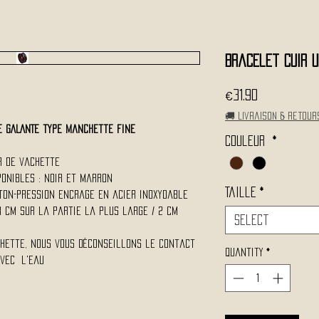
Bracelet Cuir U
Price
€31.90
🚚 Livraison & retour
xe GALANTE type manchette fine
Couleur
*
ir de vachette
sponibles : Noir et Marron
Taille
*
uton-pression encrage en acier inoxydable
,8 Cm sur la partie la plus large / 2 Cm
Select
chette, nous vous déconseillons le contact
Quantity
*
vec l'eau