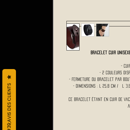
Bracelet Cuir Unise
- Cu
- 2 Couleurs di
- Fermeture du bracelet par bo
L&#39;AVIS DES CLIENTS
- Dimensions : L 25,8 Cm / l 3
Ce bracelet étant en cuir de Va
a