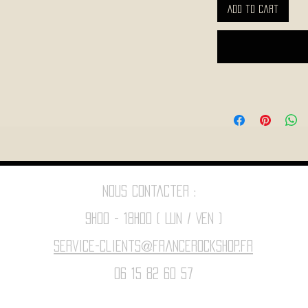
Add to Cart
Nous contacter :
9h00 - 18H00 ( Lun / Ven )
Service-clients@francerockshop.fr
06 15 82 60 57