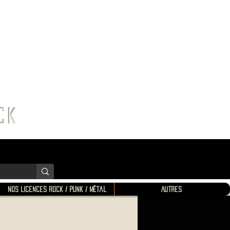
K SHOP
ROCK
Nos Licences Rock / Punk / Métal
Autres