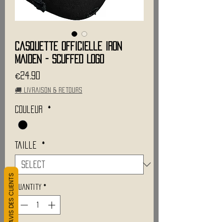
Casquette Officielle IRON
MAIDEN - Scuffed Logo
Price
€24.90
🚚 Livraison & retours
Couleur
*
Taille
*
L&#39;AVIS DES CLIENTS
Quantity
*