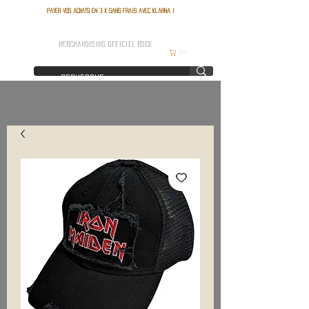
Payer vos achats en 3 x sans frais avec Klarna !
FRANCE ROCK SHOP
MERCHANDISING OFFICIEL ROCK
Cart