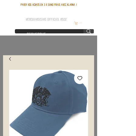
Payer vos achats en 3 x sans frais avec Klarna !
FRANCE ROCK SHOP
MERCHANDISING OFFICIEL ROCK
Cart