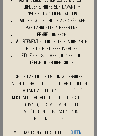
(broderie noire sur l’avant) +
inscription "QUEEN" au dos
Taille :
Taille unique avec réglage
par languette à pressions
Genre :
Unisexe
Ajustement :
Tour de tête ajustable
pour un port personnalisé
Style :
Rock classique / produit
dérivé de groupe culte
Cette casquette est un accessoire
incontournable pour tout fan de Queen
souhaitant allier style et fidélité
musicale. Parfaite pour les concerts,
festivals, ou simplement pour
compléter un look casual aux
influences rock.
Merchandising 100 % Officiel
QUEEN
,