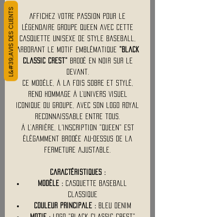
L&#39;AVIS DES CLIENTS
Affichez votre passion pour le
légendaire groupe Queen avec cette
casquette unisexe de style baseball,
arborant le motif emblématique
"Black
Classic Crest"
brodé en noir sur le
devant.
Ce modèle, à la fois sobre et stylé,
rend hommage à l’univers visuel
iconique du groupe, avec son logo royal
reconnaissable entre tous.
À l’arrière, l'inscription "QUEEN" est
élégamment brodée au-dessus de la
fermeture ajustable.
Caractéristiques :
Modèle :
Casquette baseball
classique
Couleur principale :
Bleu denim
Motif :
Logo "Black Classic Crest"