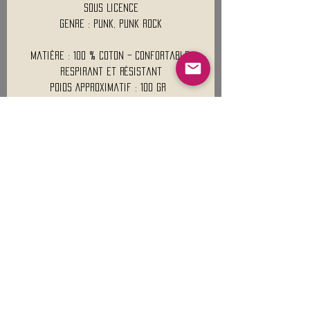
Sous Licence
Genre : Punk, Punk Rock
Matière : 100 % coton – confortable,
respirant et résistant
Poids Approximatif : 100 Gr
Mentions légales
Conditions générales de vente
Nous contacter :
9h00 - 18H00 ( Lun / Ven )
Service-clients@francerockshop.fr
06 15 82 60 57
Siège Social :