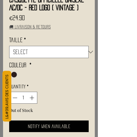
AC/DC - Red Logo ( Vintage )
Price
€24.90
🚚 Livraison & retours
Taille
*
Couleur
*
L&#39;AVIS DES CLIENTS
Quantity
*
Out of Stock
Notify When Available