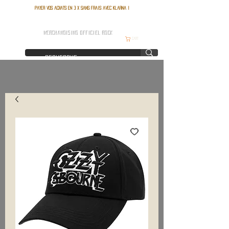
Payer vos achats en 3 x sans frais avec Klarna !
FRANCE ROCK SHOP
MERCHANDISING OFFICIEL ROCK
Cart