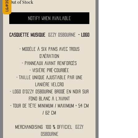
Out of Stock
Notify When Available
Casquette Musique
OZZY OSBOURNE
- Logo
- Modèle à Six Pans Avec Trous
d'Aération
- Panneaux Avant Renforcés
- Visière Pré-Courbée
- Taille Unique Ajustable par une
Lanière Velcro
- Logo d'Ozzy Osbourne Brodé en Noir sur
Fond Blanc à l'Avant
- Tour de Tête Minimum / Maximum = 54 cm
/ 62 cm
Merchandising 100 % Officiel
OZZY
OSBOURNE