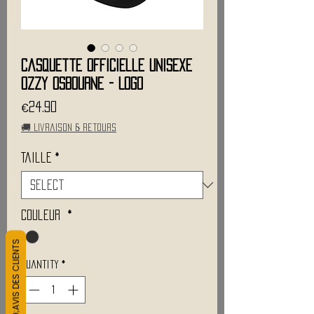
Casquette Officielle Unisexe
OZZY OSBOURNE - Logo
Price
€24.90
🚚 Livraison & retours
Taille
*
Couleur
*
L&#39;AVIS DES CLIENTS
Quantity
*