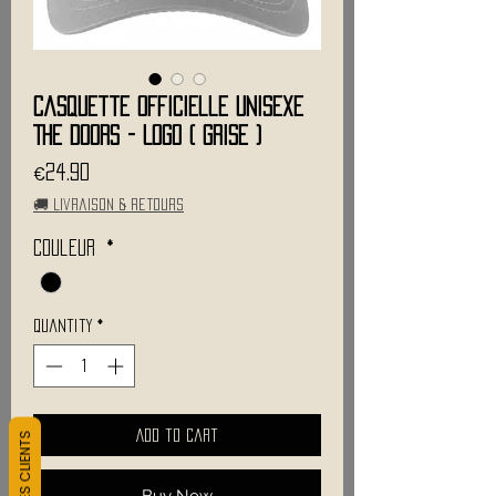
Casquette Officielle Unisexe
THE DOORS - Logo ( Grise )
Price
€24.90
🚚 Livraison & retours
Couleur
*
Quantity
*
Add to Cart
Buy Now