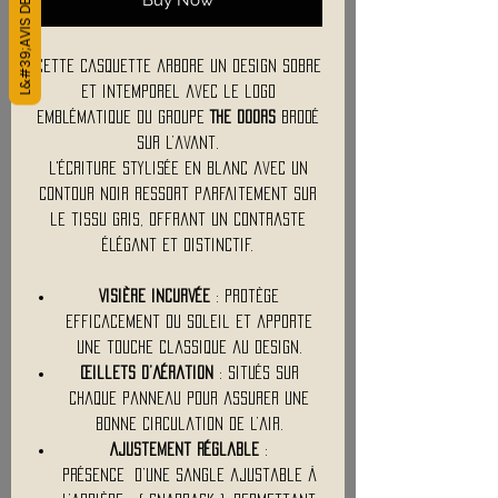
L&#39;AVIS DES CLIENTS
Cette casquette arbore un design sobre
et intemporel avec le logo
emblématique du groupe
The Doors
brodé
sur l’avant.
L'écriture stylisée en blanc avec un
contour noir ressort parfaitement sur
le tissu gris, offrant un contraste
élégant et distinctif.
Visière incurvée
: Protège
efficacement du soleil et apporte
une touche classique au design.
Œillets d’aération
: Situés sur
chaque panneau pour assurer une
bonne circulation de l’air.
Ajustement réglable
:
Présence d’une sangle ajustable à