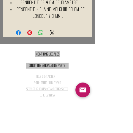
Pendentif de 4 Cm de diamètre
Pendentif + CHAINE MELCLOR 60 cm de
longeur / 3 Mm .
Mentions légales
Conditions générales de vente
Nous contacter :
9h00 - 18H00 ( Lun / Ven )
Service-clients@francerockshop.fr
06 15 82 60 57
Siège Social :
FRANCE ROCK SHOP
69 Rue des Remparts
26300
CHATEAUNEUF-SUR-ISÈRE