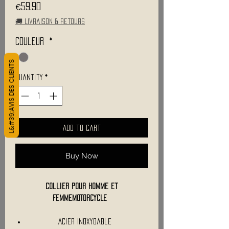
Price
€59.90
🚚 Livraison & retours
Couleur
*
L&#39;AVIS DES CLIENTS
Quantity
*
Add to Cart
Buy Now
Collier Pour Homme et
FemmeMOTORCYCLE
Acier Inoxydable