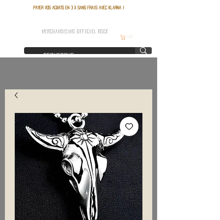
Payer vos achats en 3 x sans frais avec Klarna !
FRANCE ROCK SHOP
MERCHANDISING OFFICIEL ROCK
Cart