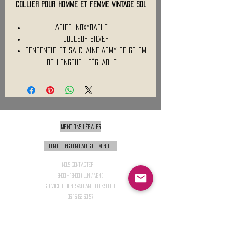
Collier Pour homme et femme VINTAGE SOL
Acier Inoxydable ,
Couleur silver
Pendentif et sa chaine ARMY de 60 Cm
de longeur , réglable .
Mentions légales
Conditions générales de vente
Nous contacter :
9h00 - 18H00 ( Lun / Ven )
Service-clients@francerockshop.fr
06 15 82 60 57
Siège Social :