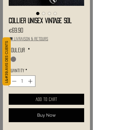
Collier Unisex VINTAGE SOL
Price
€69.90
🚚 Livraison & retours
L&#39;AVIS DES CLIENTS
Couleur
*
Quantity
*
Add to Cart
Buy Now