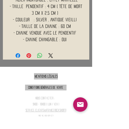
- Taille Pendentif : 4 Cm ( Tête de mort
3 Cm x 2,5 Cm )
- Couleur : Silver , Antique vieilli
- Taille de la chaine : 60 Cm
- Chaine vendue avec le pendentif
- Chaine changable : Oui
Mentions légales
Conditions générales de vente
Nous contacter :
9h00 - 18H00 ( Lun / Ven )
Service-clients@francerockshop.fr
06 15 82 60 57
Siège Social :