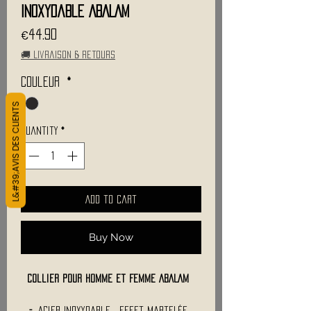
Inoxydable ABALAM
Price
€44.90
🚚 Livraison & retours
Couleur
*
L&#39;AVIS DES CLIENTS
Quantity
*
Add to Cart
Buy Now
Collier pour Homme et Femme ABALAM
-
Acier Inoxydable , Effet Martelée