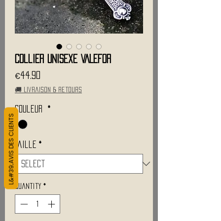
Collier Unisexe VALEFOR
Price
€44.90
🚚 Livraison & retours
Couleur
*
L&#39;AVIS DES CLIENTS
Taille
*
Quantity
*