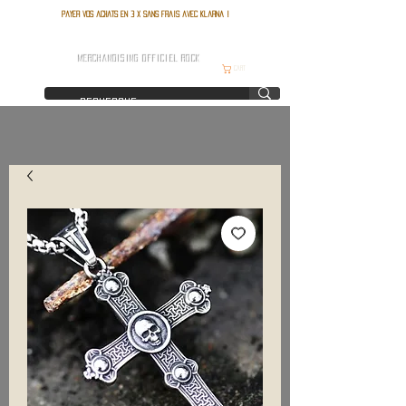
Payer vos achats en 3 x sans frais avec Klarna !
FRANCE ROCK SHOP
MERCHANDISING OFFICIEL ROCK
Cart