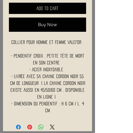
Add to Cart
Buy Now
Collier Pour Homme et Femme VALEFOR
- Pendentif Croix , petite tète de mort
en son centre
- Acier inoxydable
- Livrée avec sa Chaine Cordon noir 55
cm de Longueur ( La chaine cordon noir
existe aussi en 45/50/60 Cm , disponible
en ligne )
- Dimension du pendentif : H 6 Cm / l 4
Cm