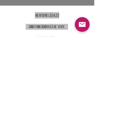
Mentions légales
Conditions générales de vente
Nous contacter :
9h00 - 18H00 ( Lun / Ven )
Service-clients@francerockshop.fr
06 15 82 60 57
Siège Social :
FRANCE ROCK SHOP
69 Rue des Remparts
26300
CHATEAUNEUF-SUR-ISÈRE
S'abonner :
Entrer votre email