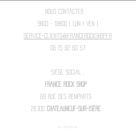
Nous contacter :
9h00 - 18H00 ( Lun / Ven )
Service-clients@francerockshop.fr
06 15 82 60 57
Siège Social :
FRANCE ROCK SHOP
69 Rue des Remparts
26300
CHATEAUNEUF-SUR-ISÈRE
2025 - FRANCE ROCK SHOp