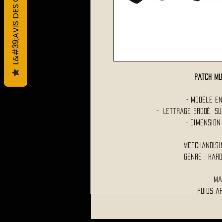
L&#39;AVIS DES CLIENTS
Patch M
- Modèle en
- Lettrage Brodé Su
- Dimension
Merchandisi
Genre : Har
Ma
Poids a