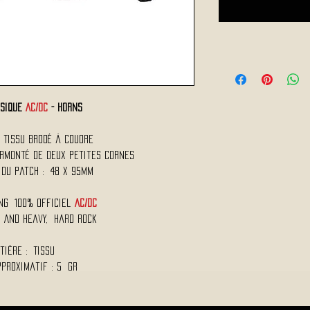
usique
AC/DC
- Horns
 Tissu Brodé à Coudre
rmonté de Deux Petites Cornes
 du Patch : 48 x 95mm
ng 100% Officiel
AC/DC
d And Heavy, Hard Rock
tière : Tissu
pproximatif : 5 Gr