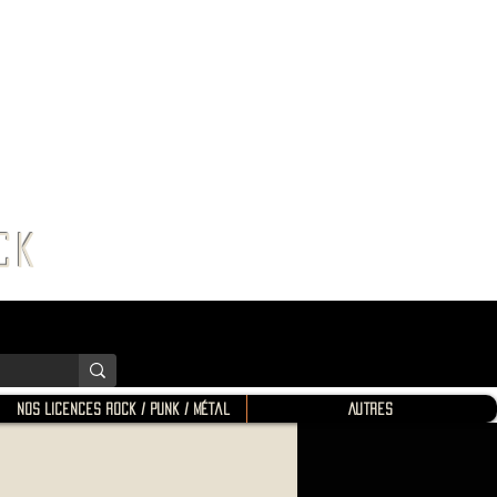
K SHOP
ROCK
Nos Licences Rock / Punk / Métal
Autres