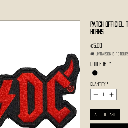
Patch Officiel 
Horns
Price
€5.00
🚚 Livraison & retour
Couleur
*
Quantity
*
Add to Cart